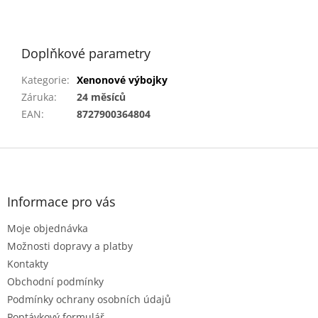
Doplňkové parametry
Kategorie
:
Xenonové výbojky
Záruka
:
24 měsíců
EAN
:
8727900364804
Z
á
p
a
Informace pro vás
t
Moje objednávka
í
Možnosti dopravy a platby
Kontakty
Obchodní podmínky
Podmínky ochrany osobních údajů
Poptávkový formulář