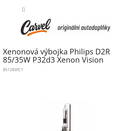
Přejít
NÁKUP
na
obsah
KOŠÍK
Xenonová výbojka Philips D2R
85/35W P32d3 Xenon Vision
85126VIC1