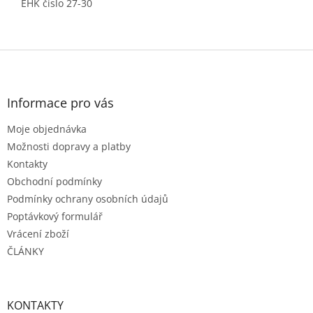
EHK číslo 27-30
Z
á
p
a
Informace pro vás
t
Moje objednávka
í
Možnosti dopravy a platby
Kontakty
Obchodní podmínky
Podmínky ochrany osobních údajů
Poptávkový formulář
Vrácení zboží
ČLÁNKY
KONTAKTY