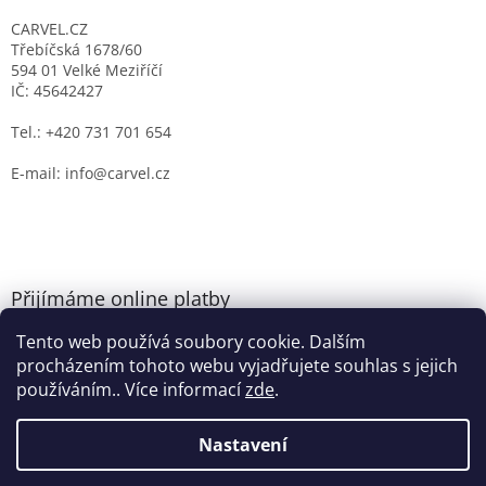
CARVEL.CZ
Třebíčská 1678/60
594 01 Velké Meziříčí
IČ: 45642427
Tel.: +420 731 701 654
E-mail: info@carvel.cz
Přijímáme online platby
Tento web používá soubory cookie. Dalším
procházením tohoto webu vyjadřujete souhlas s jejich
používáním.. Více informací
zde
.
Nastavení
Vytvořil Shoptet