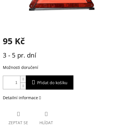
95 Kč
Měrná
3 - 5 pr. dní
cena:
Možnosti doručení
Přidat do košíku
Detailní informace
ZEPTAT SE
HLÍDAT