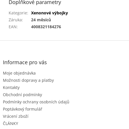
Doplňkové parametry
Kategorie
:
Xenonové výbojky
Záruka
:
24 měsíců
EAN
:
4008321184276
Z
á
p
a
Informace pro vás
t
Moje objednávka
í
Možnosti dopravy a platby
Kontakty
Obchodní podmínky
Podmínky ochrany osobních údajů
Poptávkový formulář
Vrácení zboží
ČLÁNKY