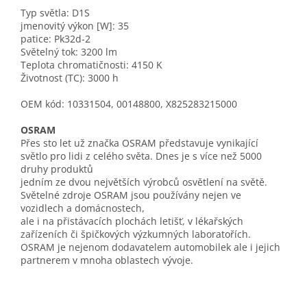
Typ světla: D1S
jmenovitý výkon [W]: 35
patice: Pk32d-2
Světelný tok: 3200 lm
Teplota chromatičnosti: 4150 K
Životnost (TC): 3000 h
OEM kód: 10331504, 00148800, X825283215000
OSRAM
Přes sto let už značka OSRAM představuje vynikající
světlo pro lidi z celého světa. Dnes je s více než 5000
druhy produktů
jedním ze dvou největších výrobců osvětlení na světě.
Světelné zdroje OSRAM jsou používány nejen ve
vozidlech a domácnostech,
ale i na přistávacích plochách letišť, v lékařských
zařízeních či špičkových výzkumných laboratořích.
OSRAM je nejenom dodavatelem automobilek ale i jejich
partnerem v mnoha oblastech vývoje.