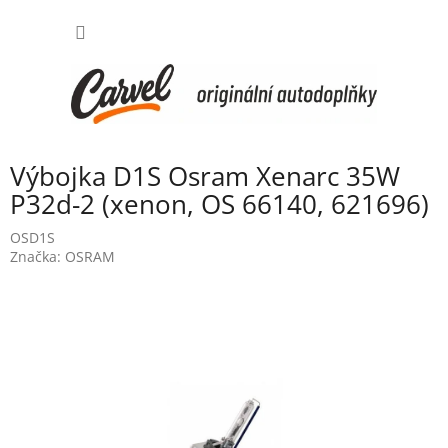
Přejít
NÁKUP
na
obsah
KOŠÍK
Výbojka D1S Osram Xenarc 35W
P32d-2 (xenon, OS 66140, 621696)
OSD1S
Značka:
OSRAM