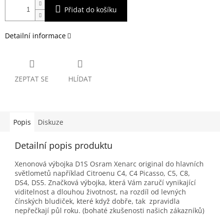
Přidat do košíku
Detailní informace
ZEPTAT SE
HLÍDAT
Popis
Diskuze
Detailní popis produktu
Xenonová výbojka D1S Osram Xenarc original do hlavních
světlometů například Citroenu C4, C4 Picasso, C5, C8,
DS4, DS5. Značková výbojka, která Vám zaručí vynikající
viditelnost a dlouhou životnost, na rozdíl od levných
čínských bludiček, které když dobře, tak zpravidla
nepřečkají půl roku. (bohaté zkušenosti našich zákazníků)