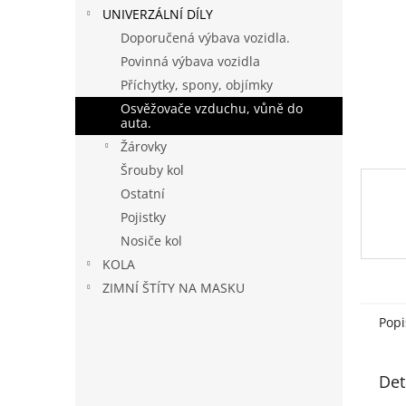
n
UNIVERZÁLNÍ DÍLY
e
Doporučená výbava vozidla.
l
Povinná výbava vozidla
Příchytky, spony, objímky
Osvěžovače vzduchu, vůně do
auta.
Žárovky
Šrouby kol
Ostatní
Pojistky
Nosiče kol
KOLA
ZIMNÍ ŠTÍTY NA MASKU
Popi
Det