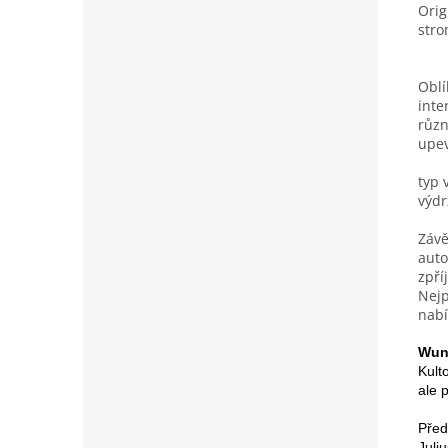
Orig
stro
Oblí
inte
různ
upev
typ 
výd
Závě
auto
zpří
Nejp
nabí
Wun
Kult
ale 
Před
Juli