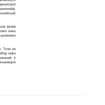
výjimečných
automobily.
 osvěžovač
své široké
lném tvaru
m symbolem
ů. Trval na
plňují nebo
 závazek k
trvanlivých