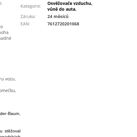
m
Osvěžovače vzduchu,
Kategorie
:
vůně do auta.
Záruka
:
24 měsíců
EAN
:
7612720201068
do
mnoha
snadné
ru vozu,
romečku,
nder-Baum,
u stěžoval
kanadských