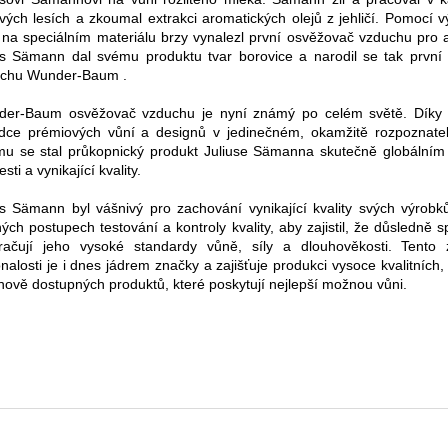
vých lesích a zkoumal extrakci aromatických olejů z jehličí. Pomocí 
 na speciálním materiálu brzy vynalezl první osvěžovač vzduchu pro 
us Sämann dal svému produktu tvar borovice a narodil se tak první
chu Wunder-Baum .
er-Baum osvěžovač vzduchu je nyní známý po celém světě. Díky 
dce prémiových vůní a designů v jedinečném, okamžitě rozpoznate
mu se stal průkopnický produkt Juliuse Sämanna skutečně globální
sti a vynikající kvality.
us Sämann byl vášnivý pro zachování vynikající kvality svých výrobk
ných postupech testování a kontroly kvality, aby zajistil, že důsledně s
račují jeho vysoké standardy vůně, síly a dlouhověkosti. Tento
nalosti je i dnes jádrem značky a zajišťuje produkci vysoce kvalitních, 
nově dostupných produktů, které poskytují nejlepší možnou vůni.