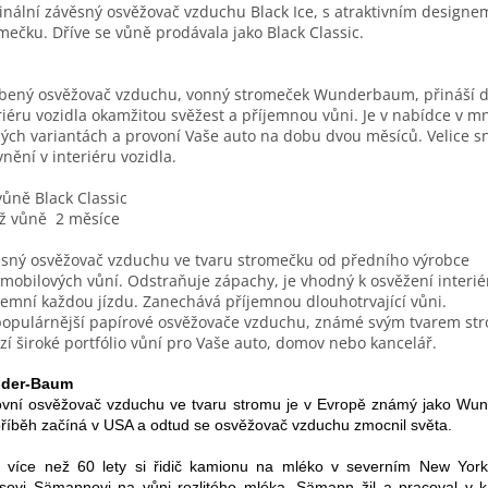
inální závěsný osvěžovač vzduchu Black Ice, s atraktivním designe
mečku. Dříve se vůně prodávala jako Black Classic.
bený osvěžovač vzduchu, vonný stromeček Wunderbaum, přináší 
riéru vozidla okamžitou svěžest a příjemnou vůni. Je v nabídce v 
ých variantách a provoní Vaše auto na dobu dvou měsíců. Velice 
nění v interiéru vozidla.
vůně Black Classic
rž vůně
2 měsíce
sný osvěžovač vzduchu ve tvaru stromečku od předního výrobce
mobilových vůní. Odstraňuje zápachy, je vhodný k osvěžení interié
jemní každou jízdu. Zanechává příjemnou dlouhotrvající vůni.
opulárnější papírové osvěžovače vzduchu, známé svým tvarem st
zí široké portfólio vůní pro Vaše auto, domov nebo kancelář.
der-Baum
ovní osvěžovač vzduchu ve tvaru stromu je v Evropě známý jako Wu
příběh začíná v USA a odtud se osvěžovač vzduchu zmocnil světa.
 více než 60 lety si řidič kamionu na mléko v severním New York
usovi Sämannovi na vůni rozlitého mléka. Sämann žil a pracoval v 