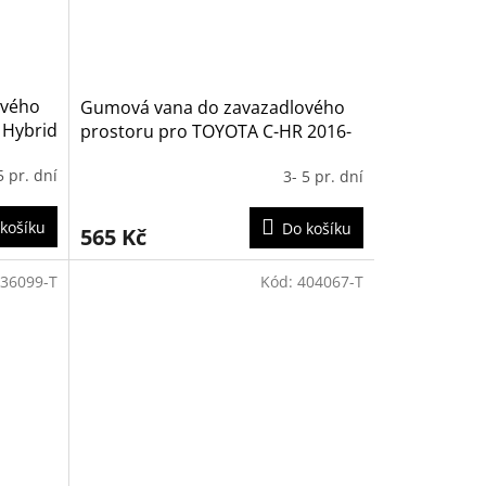
ového
Gumová vana do zavazadlového
 Hybrid
prostoru pro TOYOTA C-HR 2016-
(horní poloha kufru)
5 pr. dní
3- 5 pr. dní
košíku
Do košíku
565 Kč
36099-T
Kód:
404067-T