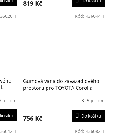
košíku
Do košíku
819 Kč
36020-T
Kód:
436044-T
ového
Gumová vana do zavazadlového
la
prostoru pro TOYOTA Corolla
í
sedan 2019-
5 pr. dní
3- 5 pr. dní
košíku
Do košíku
756 Kč
36042-T
Kód:
436082-T