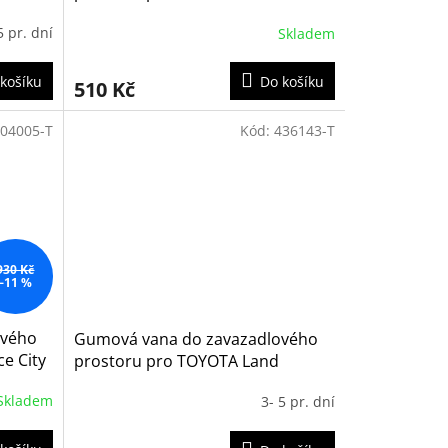
Verso 2016- L1 střední
5 pr. dní
Skladem
košíku
Do košíku
510 Kč
04005-T
Kód:
436143-T
930 Kč
–11 %
ového
Gumová vana do zavazadlového
e City
prostoru pro TOYOTA Land
Cruiser 150 5m 2018-
Skladem
3- 5 pr. dní