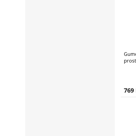
Gumo
pros
2013
769