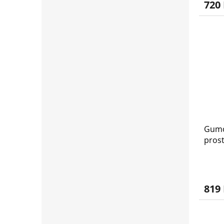
720
Gumo
pros
Cruis
819