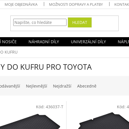
MOJE OBJEDNÁVKA
MOŽNOSTI DOPRAVY A PLATBY
KONTAK
HLEDAT
Í NOSIČE
NÁHRADNÍ DÍLY
UNIVERZÁLNÍ DÍLY
NÁPLN
DO KUFRU
Y DO KUFRU PRO TOYOTA
odávanější
Nejlevnější
Nejdražší
Abecedně
Kód:
436037-T
Kód:
4