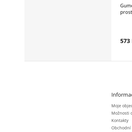
Gumo
pros
(doln
573
Z
á
p
a
t
Informa
í
Moje obje
Možnosti 
Kontakty
Obchodní