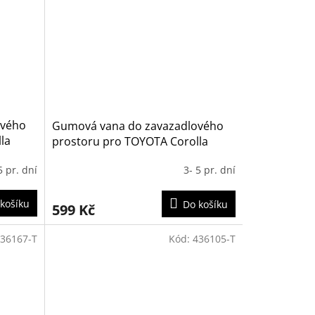
ového
Gumová vana do zavazadlového
la
prostoru pro TOYOTA Corolla
- DOLNÍ
Cross Hybrid 2,0L 2022- (s
5 pr. dní
3- 5 pr. dní
rezervou, bez rezervy)
košíku
Do košíku
599 Kč
36167-T
Kód:
436105-T