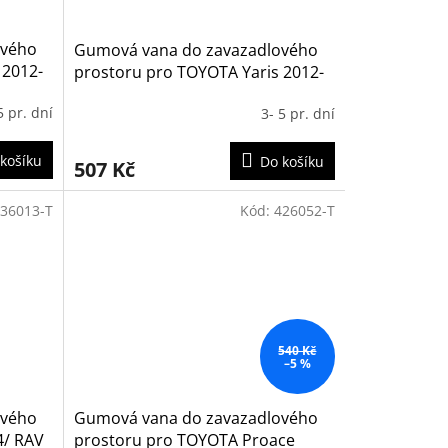
ového
Gumová vana do zavazadlového
 2012-
prostoru pro TOYOTA Yaris 2012-
ufru)
2020 (horní i dolní poloha kufru)
5 pr. dní
3- 5 pr. dní
košíku
Do košíku
507 Kč
36013-T
Kód:
426052-T
540 Kč
–5 %
ového
Gumová vana do zavazadlového
4/ RAV
prostoru pro TOYOTA Proace