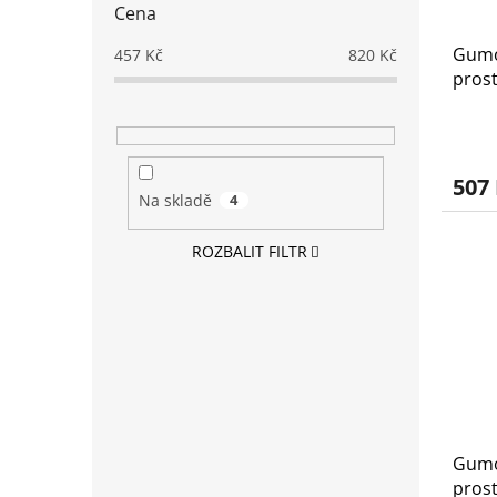
Cena
Gumo
457
Kč
820
Kč
pros
2024 
507
Na skladě
4
ROZBALIT FILTR
Gumo
pros