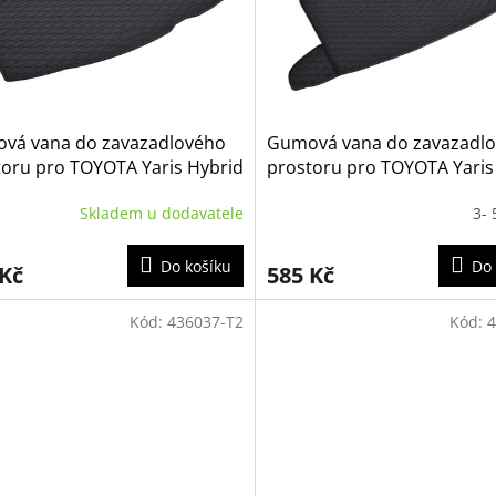
vá vana do zavazadlového
Gumová vana do zavazadl
toru pro TOYOTA Yaris Hybrid
prostoru pro TOYOTA Yaris
2024 (dolní poloha kufru)
hybrid 2021- (horní i dolní 
Skladem u dodavatele
3- 
kufru i bez mezipodlahy)
Do košíku
Do 
 Kč
585 Kč
Kód:
436037-T2
Kód:
4