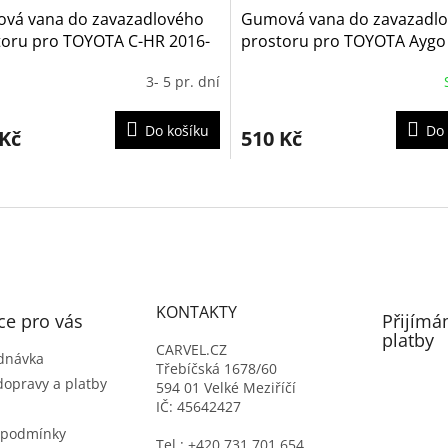
vá vana do zavazadlového
Gumová vana do zavazadl
toru pro TOYOTA C-HR 2016-
prostoru pro TOYOTA Aygo
í poloha kufru bez rezervy)
2022- bez subwooferu (S1)
3- 5 pr. dní
Do košíku
Do 
 Kč
510 Kč
O
v
l
á
d
a
c
KONTAKTY
í
ce pro vás
Přijímá
p
platby
CARVEL.CZ
r
dnávka
Třebíčská 1678/60
v
dopravy a platby
594 01 Velké Meziříčí
k
IČ: 45642427
y
v
 podmínky
Tel.: +420 731 701 654