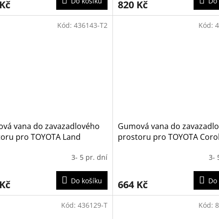
Do košíku
Do 
 Kč
820 Kč
Kód:
436143-T2
Kód:
4
vá vana do zavazadlového
Gumová vana do zavazadl
toru pro TOYOTA Land
prostoru pro TOYOTA Corol
er 150 5m 2009-
Touring Sports 2019- (horn
3- 5 pr. dní
3- 
poloha kufru)
Do košíku
Do 
 Kč
664 Kč
Kód:
436129-T
Kód:
8