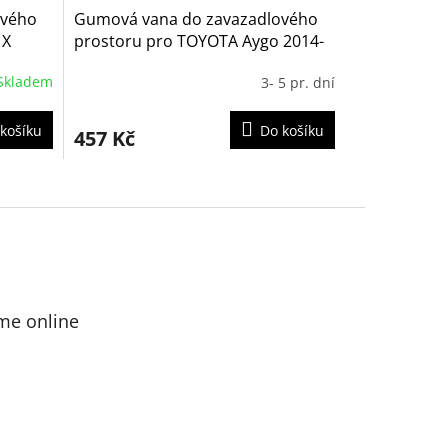
ového
Gumová vana do zavazadlového
 X
prostoru pro TOYOTA Aygo 2014-
Skladem
3- 5 pr. dní
košíku
Do košíku
457 Kč
me online