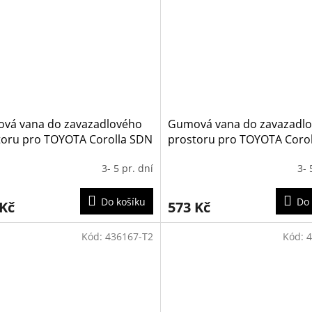
vá vana do zavazadlového
Gumová vana do zavazadl
toru pro TOYOTA Corolla SDN
prostoru pro TOYOTA Corol
-
Hatchback/Hybrid 1,8 2019
3- 5 pr. dní
3- 
POLOHA
Do košíku
Do 
 Kč
573 Kč
Kód:
436167-T2
Kód:
4