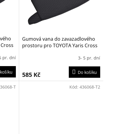
ového
Gumová vana do zavazadlového
 Cross
prostoru pro TOYOTA Yaris Cross
poloha
2021- (horní i dolní poloha kufru i
5 pr. dní
3- 5 pr. dní
bez mezipodlahy)
košíku
Do košíku
585 Kč
36068-T
Kód:
436068-T2