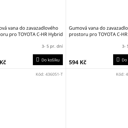
vá vana do zavazadlového
Gumová vana do zavazadl
toru pro TOYOTA C-HR Hybrid
prostoru pro TOYOTA C-HR
024-
1,8 2024-
3- 5 pr. dní
3- 
Do košíku
Do 
 Kč
594 Kč
Kód:
436051-T
Kód:
4