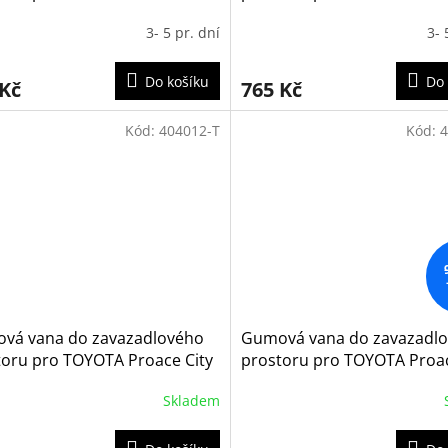
4 hybrid 2019-
3- 5 pr. dní
3- 
Do košíku
Do 
 Kč
765 Kč
Kód:
404012-T
Kód:
4
vá vana do zavazadlového
Gumová vana do zavazadl
toru pro TOYOTA Proace City
prostoru pro TOYOTA Proac
-L1
2020- L2
Skladem