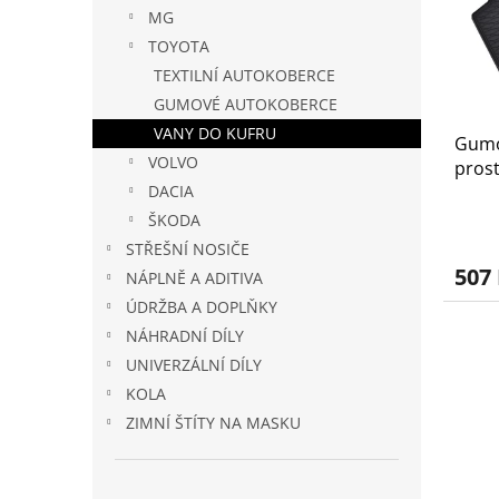
s
o
n
MG
p
d
e
r
u
TOYOTA
l
o
k
TEXTILNÍ AUTOKOBERCE
d
t
GUMOVÉ AUTOKOBERCE
u
ů
VANY DO KUFRU
Gumo
k
VOLVO
pros
t
DACIA
2020-
ů
ŠKODA
STŘEŠNÍ NOSIČE
507
NÁPLNĚ A ADITIVA
ÚDRŽBA A DOPLŇKY
NÁHRADNÍ DÍLY
UNIVERZÁLNÍ DÍLY
KOLA
ZIMNÍ ŠTÍTY NA MASKU