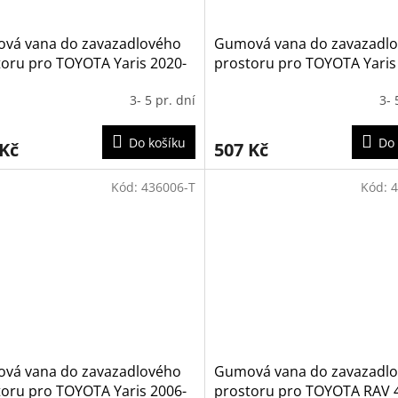
vá vana do zavazadlového
Gumová vana do zavazadl
toru pro TOYOTA Yaris 2020-
prostoru pro TOYOTA Yaris
(dolní poloha kufru)
2020 (horní i dolní poloha k
3- 5 pr. dní
3- 
Do košíku
Do 
 Kč
507 Kč
Kód:
436006-T
Kód:
4
vá vana do zavazadlového
Gumová vana do zavazadl
toru pro TOYOTA Yaris 2006-
prostoru pro TOYOTA RAV 