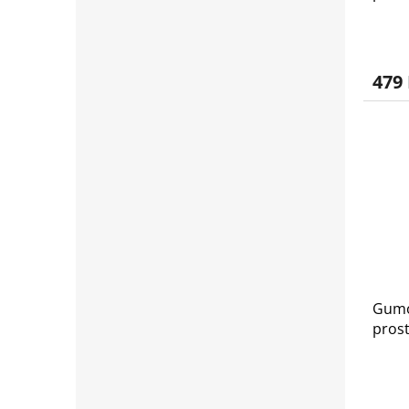
479
Gumo
pros
2020