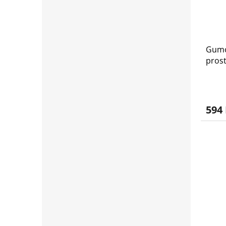
Gumo
pros
2,0 2
594