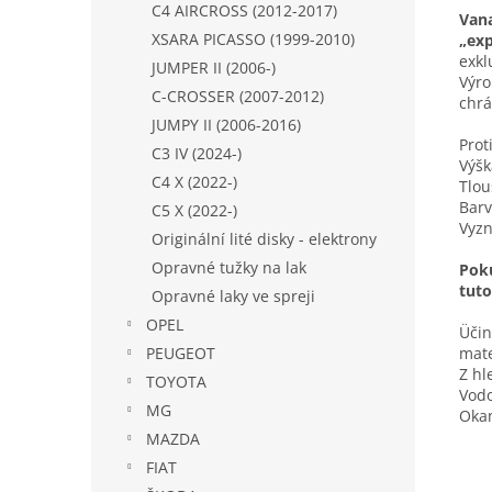
C4 AIRCROSS (2012-2017)
Vana
XSARA PICASSO (1999-2010)
„exp
exkl
JUMPER II (2006-)
Výro
C-CROSSER (2007-2012)
chrá
JUMPY II (2006-2016)
Prot
C3 IV (2024-)
Výšk
C4 X (2022-)
Tlou
Barv
C5 X (2022-)
Vyzn
Originální lité disky - elektrony
Opravné tužky na lak
Poku
tut
Opravné laky ve spreji
OPEL
Üčin
PEUGEOT
mate
Z hl
TOYOTA
Vodo
MG
Okam
MAZDA
FIAT