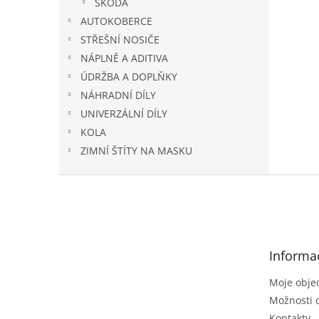
ŠKODA
AUTOKOBERCE
STŘEŠNÍ NOSIČE
NÁPLNĚ A ADITIVA
ÚDRŽBA A DOPLŇKY
NÁHRADNÍ DÍLY
UNIVERZÁLNÍ DÍLY
KOLA
ZIMNÍ ŠTÍTY NA MASKU
Z
á
p
a
t
Informa
í
Moje obje
Možnosti 
Kontakty