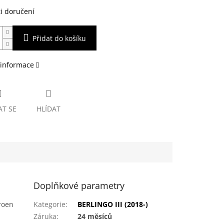
i doručení
Přidat do košíku
 informace
AT SE
HLÍDAT
Doplňkové parametry
roen
Kategorie
:
BERLINGO III (2018-)
Záruka
:
24 měsíců