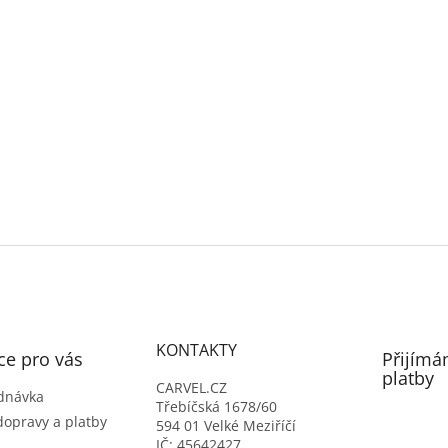
KONTAKTY
ce pro vás
Přijímá
platby
CARVEL.CZ
dnávka
Třebíčská 1678/60
dopravy a platby
594 01 Velké Meziříčí
IČ: 45642427