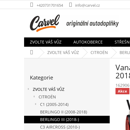
Přejít
+420731701654
info@carvel.cz
na
obsah
ZVOLTE VÁŠ VŮZ
AUTOKOBERCE
STŘEŠN
Domů
ZVOLTE VÁŠ VŮZ
CITROËN
BERLI
P
Van
o
Přeskočit
s
201
Kategorie
kategorie
t
162906
r
ZVOLTE VÁŠ VŮZ
Akce
a
CITROËN
n
C1 (2005-2014)
n
í
BERLINGO II (2008-2018)
p
BERLINGO III (2018-)
a
C3 AIRCROSS (2010-)