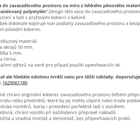
 do zavazadlového prostoru na míru z lehkého pěnového materi
andovaný polyetylén“.
Design této vany do zavazadlového prostor
uzivní a ladí s pryžovými koberci v kabině.
bek dokonale kopíruje tvar podlahy zavazadlového prostoru a bez
ní původní koberec.
iskluzový materiál.
a okrajů 50 mm.
šťka 5 mm.
a černá.
ačení výřezů na vaně pro případ použití upevňovacích ok.
d ale hledáte odolnou tvrdší vanu pro těžší náklady, doporuču
o:
1629061180
ně chrání originální koberec zavazadlového prostoru během přepr
riálu nebo předmětů, které by jej mohly ušpinit nebo trvale poškod
ediska rozměrů, barvy i provedení perfektně ladí s vozidlem.
těsná, chrání vozidlo při každodenní přepravě nákladů.
žitá a snadná montáž a demontáž, bez připevňovacích prvků.