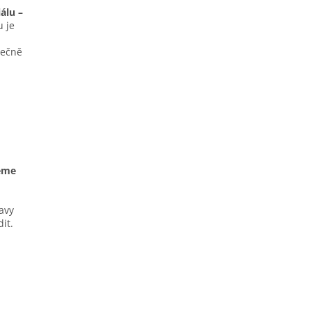
álu –
u je
pečně
jeme
avy
it.