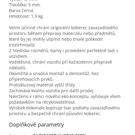
Tloušťka: 5 mm.
Barva černá.
Hmotnost: 1,9 kg.
Velmi účinně chrání originální koberec zavazadlového
prostoru během přepravy materiálu nebo předmětů,
které by jej mohly ušpinit nebo trvale poškodit
(roztrhnout)).
Z hlediska rozměrů, barvy i provedení perfektně ladí s
vozidlem.
Vodotěsná, chrání vozidlo při každodenní přepravě
nákladů.
Okamžitá a snadná montáž a demontáž, bez
připevňovacích prvků.
Protiskluzový materiál vyšší třídy.
Zachovává kvalitu vozidla pro další prodej.
Navrženo v rámci nového eko-konceptu, vyhovuje všem
požadavkům na recyklovatelnost.
Výrobek dokonale kopíruje tvar podlahy zavazadlového
prostoru a bezpečně chrání původní koberec.
Doplňkové parametry