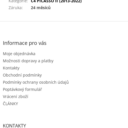
Kategorie
:
C4 PICASSO II (2013-2022)
Záruka
:
24 měsíců
Z
á
p
a
Informace pro vás
t
Moje objednávka
í
Možnosti dopravy a platby
Kontakty
Obchodní podmínky
Podmínky ochrany osobních údajů
Poptávkový formulář
Vrácení zboží
ČLÁNKY
KONTAKTY