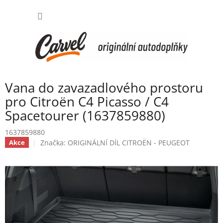
Přejít
NÁKUP
na
obsah
KOŠÍK
Vana do zavazadlového prostoru
pro Citroën C4 Picasso / C4
Spacetourer (1637859880)
1637859880
Značka:
ORIGINÁLNÍ DÍL CITROËN - PEUGEOT
Akce