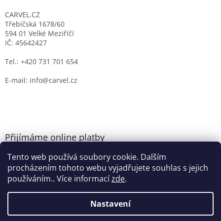
CARVEL.CZ
Třebíčská 1678/60
594 01 Velké Meziříčí
IČ: 45642427
Tel.: +420 731 701 654
E-mail: info@carvel.cz
Přijímáme online platby
Tento web používá soubory cookie. Dalším
procházením tohoto webu vyjadřujete souhlas s jejich
používáním.. Více informací
zde
.
Nastavení
Vytvořil Shoptet