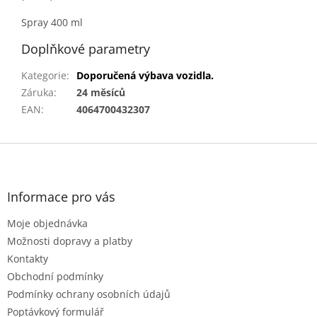
Spray 400 ml
Doplňkové parametry
Kategorie
:
Doporučená výbava vozidla.
Záruka
:
24 měsíců
EAN
:
4064700432307
Z
á
p
a
Informace pro vás
t
Moje objednávka
í
Možnosti dopravy a platby
Kontakty
Obchodní podmínky
Podmínky ochrany osobních údajů
Poptávkový formulář