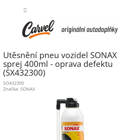
Přejít
NÁKUP
na
obsah
KOŠÍK
Utěsnění pneu vozidel SONAX
sprej 400ml - oprava defektu
(SX432300)
SO432300
Značka:
SONAX