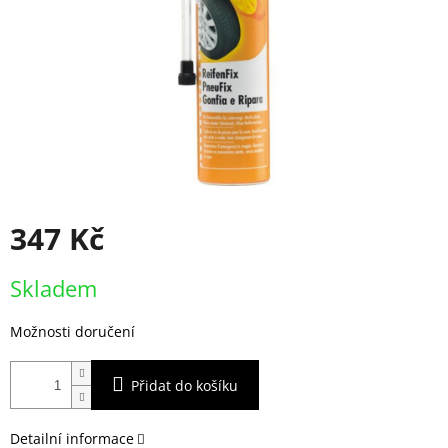
347 Kč
Měrná
Skladem
cena:
Možnosti doručení
Přidat do košíku
Detailní informace