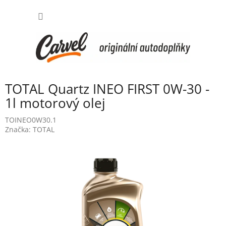
Přejít
NÁKUP
na
obsah
KOŠÍK
TOTAL Quartz INEO FIRST 0W-30 -
1l motorový olej
TOINEO0W30.1
Značka:
TOTAL