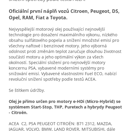
Oficiální první náplň vozů Citroen, Peugeot, DS,
Opel, RAM, Fiat a Toyota.
Nejvyspělejší motorový olej používající nejnovější
technologie pro dosažení maximálního výkonu, nízkého
obsahu sulfátového popela a snížení množství emisí pro
všechny naftové i benzínové motory. Jeho výborná
odolnost proti změnám teplot zaručuje dlouhou životnost
součástí motoru a jeho optimální výkon za všech
okolností. Speciální složení pro nejnovější motory
koncernu PSA, vybavené moderními systémy pro
snižování emisí. Vybavené vlastnostmi Fuel ECO, nabízí
revoluční snížení spotřeby podle testů ACEA.
Se štítkem údržby.
Olej je přímo určen pro motory e-HDi (Micro-Hybrid) se
systémem Start-Stop, THP, Puretech a hybrydy Peugeot
- Citroën.
ACEA C2, PSA PEUGEOT CITROËN: B71 2312, MAZDA,
JAGUAR, VOLVO, BMW, LAND ROVER, MITSUBISHI, dále