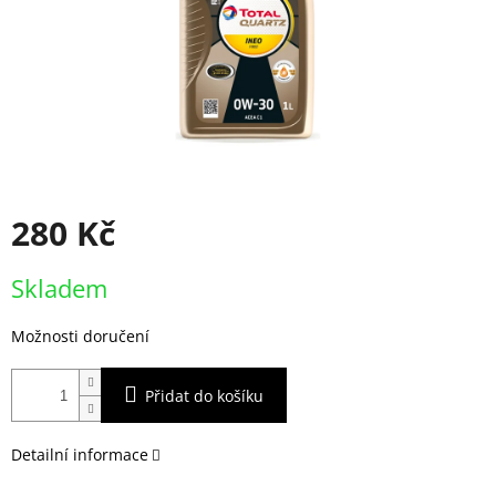
280 Kč
Měrná
Skladem
cena:
Možnosti doručení
Přidat do košíku
Detailní informace