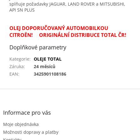
splňuje požadavky JAGUAR, LAND ROVER a MITSUBISHI,
API SN PLUS
OLEJ DOPORUČOVANÝ AUTOMOBILKOU
CITROËN! ORIGINÁLNÍ DISTRIBUCE TOTAL ČR!
Doplňkové parametry
Kategorie
:
OLEJE TOTAL
Záruka
:
24 měsíců
EAN
:
3425901108186
Z
á
p
a
Informace pro vás
t
Moje objednávka
í
Možnosti dopravy a platby
Kontakty