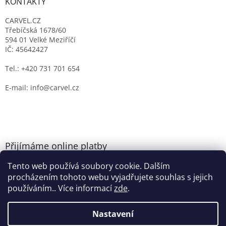
KONTAKTY
CARVEL.CZ
Třebíčská 1678/60
594 01 Velké Meziříčí
IČ: 45642427
Tel.: +420 731 701 654
E-mail: info@carvel.cz
Přijímáme online platby
Tento web používá soubory cookie. Dalším
procházením tohoto webu vyjadřujete souhlas s jejich
používáním.. Více informací
zde
.
Nastavení
Vytvořil Shoptet