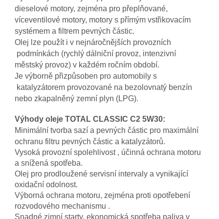
dieselové motory, zejména pro přeplňované,
víceventilové motory, motory s přímým vstřikovacím
systémem a filtrem pevných částic.
Olej lze použít i v nejnáročnějších provozních
podmínkách (rychlý dálniční provoz, intenzivní
městský provoz) v každém ročním období.
Je výborně přizpůsoben pro automobily s
katalyzátorem provozované na bezolovnatý benzín
nebo zkapalněný zemní plyn (LPG).
Výhody oleje TOTAL CLASSIC C2 5W30:
Minimální tvorba sazí a pevných částic pro maximální
ochranu filtru pevných částic a katalyzátorů.
Vysoká provozní spolehlivost , účinná ochrana motoru
a snížená spotřeba.
Olej pro prodloužené servisní intervaly a vynikající
oxidační odolnost.
Výborná ochrana motoru, zejména proti opotřebení
rozvodového mechanismu .
Snadné zimní starty, ekonomická spotřeba paliva v