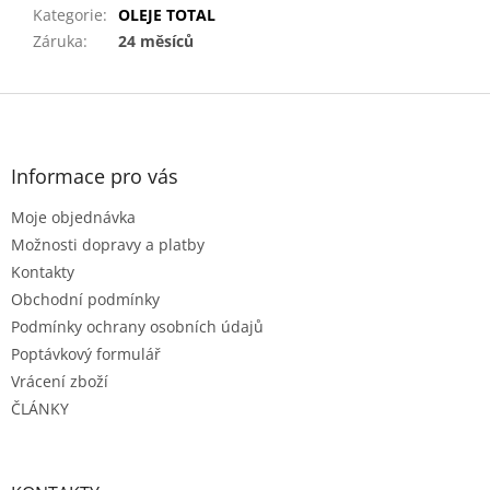
Kategorie
:
OLEJE TOTAL
Záruka
:
24 měsíců
Z
á
p
a
Informace pro vás
t
Moje objednávka
í
Možnosti dopravy a platby
Kontakty
Obchodní podmínky
Podmínky ochrany osobních údajů
Poptávkový formulář
Vrácení zboží
ČLÁNKY