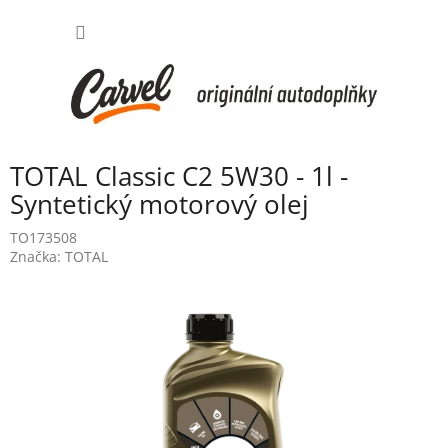
Přejít
NÁKUP
na
obsah
KOŠÍK
TOTAL Classic C2 5W30 - 1l -
Syntetický motorový olej
TO173508
Značka:
TOTAL