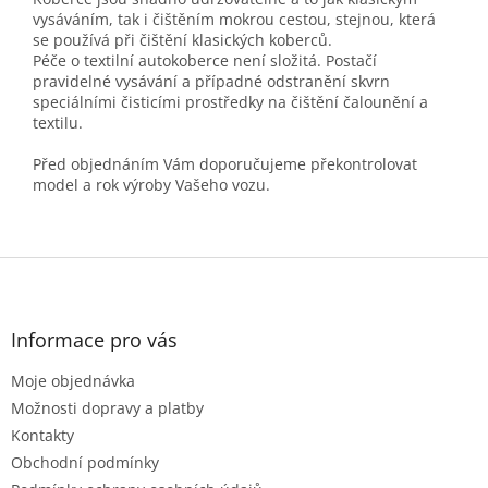
vysáváním, tak i čištěním mokrou cestou, stejnou, která
se používá při čištění klasických koberců.
Péče o textilní autokoberce není složitá. Postačí
pravidelné vysávání a případné odstranění skvrn
speciálními čisticími prostředky na čištění čalounění a
textilu.
Před objednáním Vám doporučujeme překontrolovat
model a rok výroby Vašeho vozu.
Z
á
p
a
Informace pro vás
t
Moje objednávka
í
Možnosti dopravy a platby
Kontakty
Obchodní podmínky