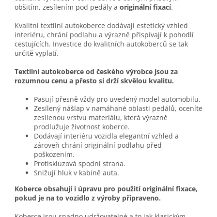
obšitím, zesílením pod pedály a
originální fixací
.
Kvalitní textilní autokoberce dodávají estetický vzhled
interiéru, chrání podlahu a výrazně přispívají k pohodlí
cestujících. Investice do kvalitních autokoberců se tak
určitě vyplatí.
Textilní autokoberce od českého výrobce jsou za
rozumnou cenu a přesto si drží skvělou kvalitu.
Pasují přesně vždy pro uvedený model automobilu.
Zesílený nášlap v namáhané oblasti pedálů, oceníte
zesílenou vrstvu materiálu, která výrazně
prodlužuje životnost koberce.
Dodávají interiéru vozidla elegantní vzhled a
zároveň chrání originální podlahu před
poškozením.
Protiskluzová spodní strana.
Snižují hluk v kabině auta.
Koberce obsahují i úpravu pro použití originální fixace,
pokud je na to vozidlo z výroby připraveno.
Koberce jsou snadno udržovatelné a to jak klasickým