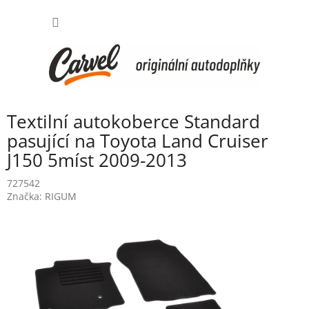
Přejít
NÁKUP
na
obsah
KOŠÍK
Textilní autokoberce Standard
pasující na Toyota Land Cruiser
J150 5míst 2009-2013
727542
Značka:
RIGUM