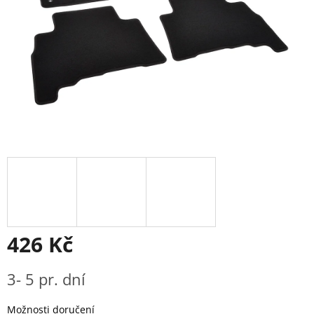
426 Kč
Měrná
3- 5 pr. dní
cena:
Možnosti doručení