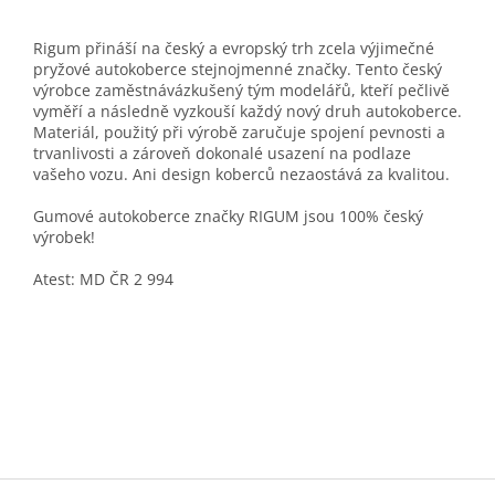
Rigum přináší na český a evropský trh zcela výjimečné
pryžové autokoberce stejnojmenné značky. Tento český
výrobce zaměstnávázkušený tým modelářů, kteří pečlivě
vyměří a následně vyzkouší každý nový druh autokoberce.
Materiál, použitý při výrobě zaručuje spojení pevnosti a
trvanlivosti a zároveň dokonalé usazení na podlaze
vašeho vozu. Ani design koberců nezaostává za kvalitou.
Gumové autokoberce značky RIGUM jsou 100% český
výrobek!
Atest: MD ČR 2 994
Z