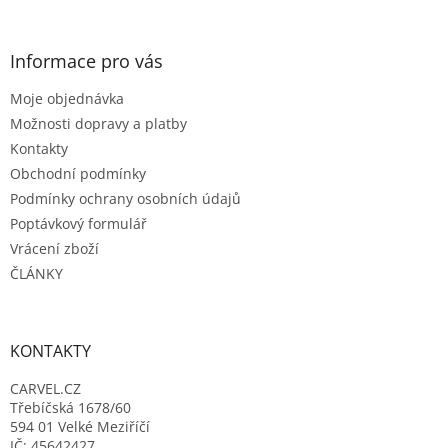
á
p
a
Informace pro vás
t
Moje objednávka
í
Možnosti dopravy a platby
Kontakty
Obchodní podmínky
Podmínky ochrany osobních údajů
Poptávkový formulář
Vrácení zboží
ČLÁNKY
KONTAKTY
CARVEL.CZ
Třebíčská 1678/60
594 01 Velké Meziříčí
IČ: 45642427