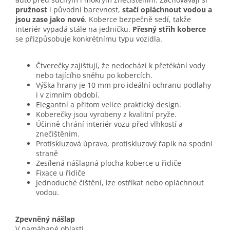
pružnost
i původní barevnost,
stačí opláchnout vodou a
jsou zase jako nové
. Koberce bezpečně sedí, takže
interiér vypadá stále na jedničku.
Přesný střih koberce
se přizpůsobuje konkrétnímu typu vozidla.
Čtverečky zajišťují, že nedochází k přetékání vody
nebo tajícího sněhu po kobercích.
Výška hrany je 10 mm pro ideální ochranu podlahy
i v zimním období.
Elegantní a přitom velice praktický design.
Koberečky jsou vyrobeny z kvalitní pryže.
Účinně chrání interiér vozu před vlhkostí a
znečištěním.
Protiskluzová úprava, protiskluzový řapík na spodní
straně
Zesílená nášlapná plocha koberce u řidiče
Fixace u řidiče
Jednoduché čištění, lze ostříkat nebo opláchnout
vodou.
Zpevněný nášlap
V namáhané oblasti