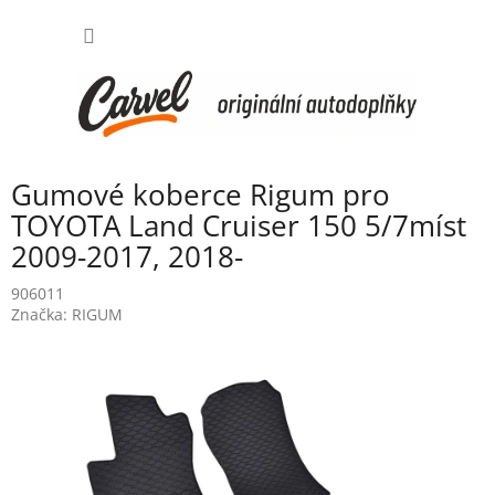
Přejít
NÁKUP
na
obsah
KOŠÍK
Gumové koberce Rigum pro
TOYOTA Land Cruiser 150 5/7míst
2009-2017, 2018-
906011
Značka:
RIGUM