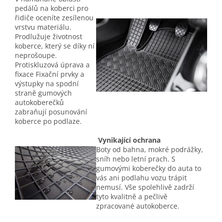
pedálů na koberci pro
řidiče oceníte zesílenou
vrstvu materiálu.
Prodlužuje životnost
koberce, který se díky ní
neprošoupe.
Protiskluzová úprava a
fixace Fixační prvky a
výstupky na spodní
straně gumových
autokoberečků
zabraňují posunování
koberce po podlaze.
Vynikající ochrana
Boty od bahna, mokré podrážky,
sníh nebo letní prach. S
gumovými koberečky do auta to
vás ani podlahu vozu trápit
nemusí. Vše spolehlivě zadrží
tyto kvalitně a pečlivě
zpracované autokoberce.