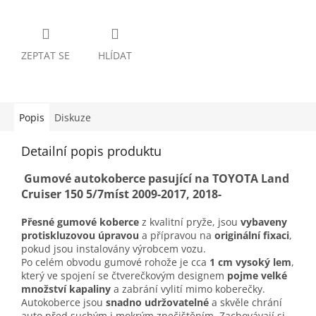
ZEPTAT SE
HLÍDAT
Popis
Diskuze
Detailní popis produktu
Gumové autokoberce pasující na TOYOTA Land
Cruiser 150 5/7míst 2009-2017, 2018-
Přesné gumové koberce
z kvalitní pryže, jsou
vybaveny
protiskluzovou úpravou
a přípravou na
originální fixaci
,
pokud jsou instalovány výrobcem vozu.
Po celém obvodu gumové rohože je cca
1 cm vysoký lem
,
který ve spojení se čtverečkovým designem
pojme velké
množství kapaliny
a zabrání vylití mimo koberečky.
Autokoberce jsou
snadno udržovatelné
a skvěle chrání
auto před suchým i mokrým znečištěním. Zachovávají si