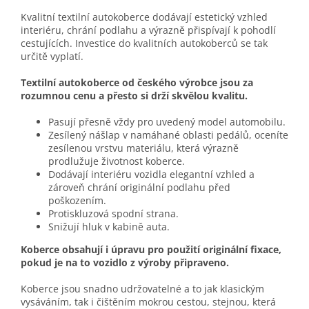
Kvalitní textilní autokoberce dodávají estetický vzhled
interiéru, chrání podlahu a výrazně přispívají k pohodlí
cestujících. Investice do kvalitních autokoberců se tak
určitě vyplatí.
Textilní autokoberce od českého výrobce jsou za
rozumnou cenu a přesto si drží skvělou kvalitu.
Pasují přesně vždy pro uvedený model automobilu.
Zesílený nášlap v namáhané oblasti pedálů, oceníte
zesílenou vrstvu materiálu, která výrazně
prodlužuje životnost koberce.
Dodávají interiéru vozidla elegantní vzhled a
zároveň chrání originální podlahu před
poškozením.
Protiskluzová spodní strana.
Snižují hluk v kabině auta.
Koberce obsahují i úpravu pro použití originální fixace,
pokud je na to vozidlo z výroby připraveno.
Koberce jsou snadno udržovatelné a to jak klasickým
vysáváním, tak i čištěním mokrou cestou, stejnou, která