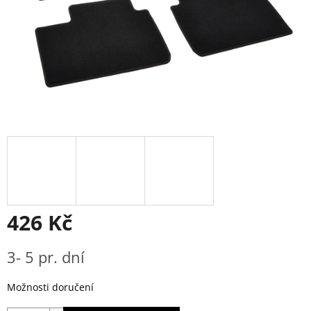
426 Kč
Měrná
3- 5 pr. dní
cena:
Možnosti doručení