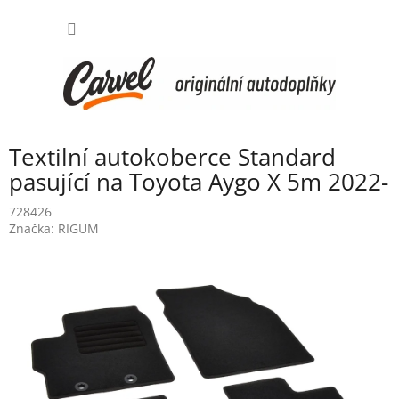
Přejít
NÁKUP
na
obsah
KOŠÍK
Textilní autokoberce Standard
pasující na Toyota Aygo X 5m 2022-
728426
Značka:
RIGUM