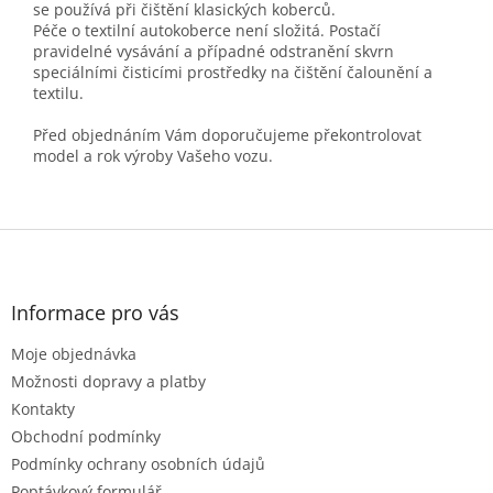
se používá při čištění klasických koberců.
Péče o textilní autokoberce není složitá. Postačí
pravidelné vysávání a případné odstranění skvrn
speciálními čisticími prostředky na čištění čalounění a
textilu.
Před objednáním Vám doporučujeme překontrolovat
model a rok výroby Vašeho vozu.
Z
á
p
a
Informace pro vás
t
Moje objednávka
í
Možnosti dopravy a platby
Kontakty
Obchodní podmínky
Podmínky ochrany osobních údajů
Poptávkový formulář