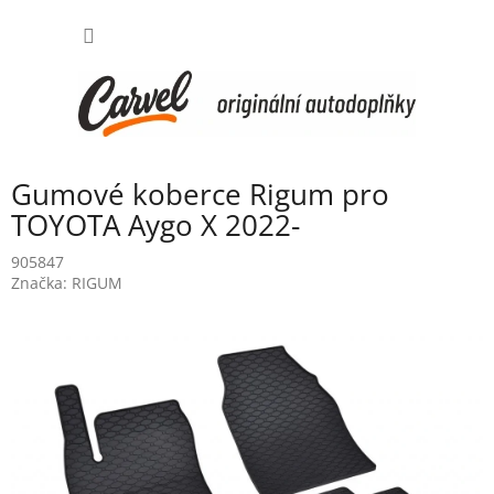
Přejít
NÁKUP
na
obsah
KOŠÍK
Gumové koberce Rigum pro
TOYOTA Aygo X 2022-
905847
Značka:
RIGUM