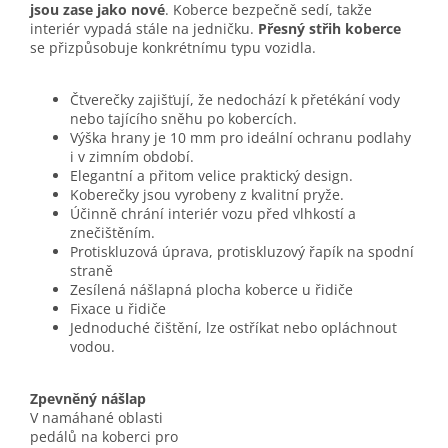
jsou zase jako nové
. Koberce bezpečně sedí, takže
interiér vypadá stále na jedničku.
Přesný střih koberce
se přizpůsobuje konkrétnímu typu vozidla.
Čtverečky zajišťují, že nedochází k přetékání vody
nebo tajícího sněhu po kobercích.
Výška hrany je 10 mm pro ideální ochranu podlahy
i v zimním období.
Elegantní a přitom velice praktický design.
Koberečky jsou vyrobeny z kvalitní pryže.
Účinně chrání interiér vozu před vlhkostí a
znečištěním.
Protiskluzová úprava, protiskluzový řapík na spodní
straně
Zesílená nášlapná plocha koberce u řidiče
Fixace u řidiče
Jednoduché čištění, lze ostříkat nebo opláchnout
vodou.
Zpevněný nášlap
V namáhané oblasti
pedálů na koberci pro