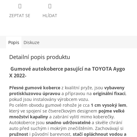
ZEPTAT SE
HLÍDAT
Popis
Diskuze
Detailní popis produktu
Gumové autokoberce pasující na TOYOTA Aygo
X 2022-
Přesné gumové koberce
z kvalitní pryže, jsou
vybaveny
protiskluzovou úpravou
a přípravou na
originální fixaci
,
pokud jsou instalovány výrobcem vozu.
Po celém obvodu gumové rohože je cca
1 cm vysoký lem
,
který ve spojení se čtverečkovým designem
pojme velké
množství kapaliny
a zabrání vylití mimo koberečky.
Autokoberce jsou
snadno udržovatelné
a skvěle chrání
auto před suchým i mokrým znečištěním. Zachovávají si
pružnost
i původní barevnost,
stačí opláchnout vodou a