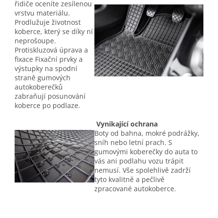
řidiče oceníte zesílenou
vrstvu materiálu.
Prodlužuje životnost
koberce, který se díky ní
neprošoupe.
Protiskluzová úprava a
fixace Fixační prvky a
výstupky na spodní
straně gumových
autokoberečků
zabraňují posunování
koberce po podlaze.
Vynikající ochrana
Boty od bahna, mokré podrážky,
sníh nebo letní prach. S
gumovými koberečky do auta to
vás ani podlahu vozu trápit
nemusí. Vše spolehlivě zadrží
tyto kvalitně a pečlivě
zpracované autokoberce.