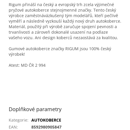
Rigum přináší na český a evropský trh zcela výjimečné
pryžové autokoberce stejnojmenné značky. Tento český
výrobce zaměstnávázkušený tým modelářů, kteří pečlivě
vyměří a následně vyzkouší každý nový druh autokoberce.
Materiál, použitý při výrobě zaručuje spojení pevnosti a
trvanlivosti a zároveň dokonalé usazení na podlaze
vašeho vozu. Ani design koberců nezaostává za kvalitou.
Gumové autokoberce značky RIGUM jsou 100% český
výrobek!
Atest: MD ČR 2 994
Doplňkové parametry
Kategorie
:
AUTOKOBERCE
EAN
:
8592980905847