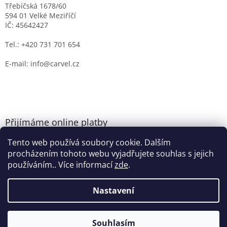
Třebíčská 1678/60
594 01 Velké Meziříčí
IČ: 45642427
Tel.: +420 731 701 654
E-mail: info@carvel.cz
Přijímáme online platby
Tento web používá soubory cookie. Dalším
procházením tohoto webu vyjadřujete souhlas s jejich
používáním.. Více informací
zde
.
Nastavení
Vytvořil Shoptet
Souhlasím
Copyright 2026
CARVEL.CZ
. Všechna práva vyhrazena.