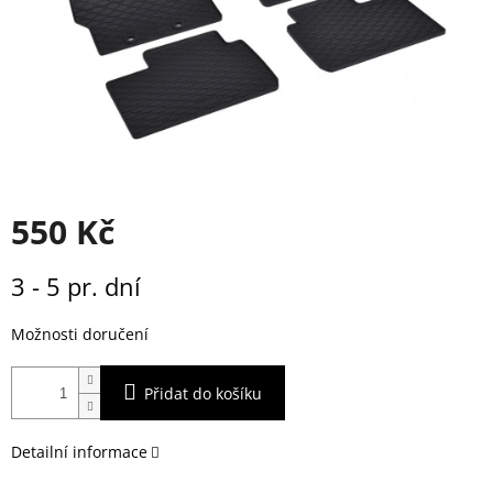
550 Kč
Měrná
3 - 5 pr. dní
cena:
Možnosti doručení
Přidat do košíku
Detailní informace