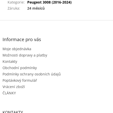
Kategorie
:
Peugeot 3008 (2016-2024)
Záruka
:
24 měsíců
Z
á
p
a
Informace pro vás
t
Moje objednávka
í
Možnosti dopravy a platby
Kontakty
Obchodní podmínky
Podmínky ochrany osobních údajů
Poptávkový formulář
Vrácení zboží
ČLÁNKY
KONTAKTY