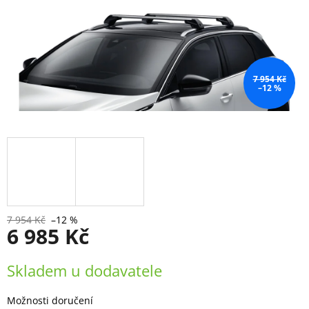
7 954 Kč
–12 %
7 954 Kč
–12 %
6 985 Kč
Měrná
Skladem u dodavatele
cena:
Možnosti doručení