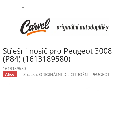
Přejít
NÁKUP
na
obsah
KOŠÍK
Střešní nosič pro Peugeot 3008
(P84) (1613189580)
1613189580
Značka:
ORIGINÁLNÍ DÍL CITROËN - PEUGEOT
Akce