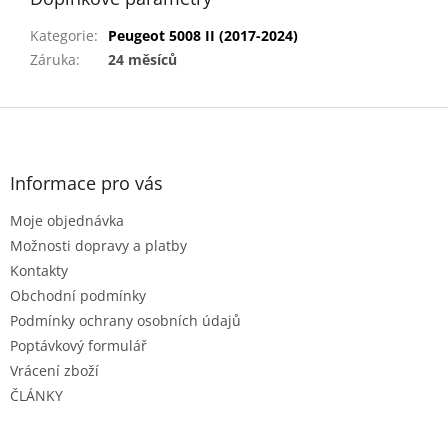
Kategorie
:
Peugeot 5008 II (2017-2024)
Záruka
:
24 měsíců
Z
á
p
a
Informace pro vás
t
Moje objednávka
í
Možnosti dopravy a platby
Kontakty
Obchodní podmínky
Podmínky ochrany osobních údajů
Poptávkový formulář
Vrácení zboží
ČLÁNKY