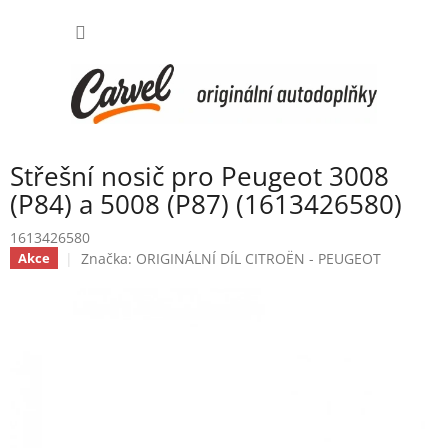
Přejít
NÁKUP
na
obsah
KOŠÍK
Střešní nosič pro Peugeot 3008
(P84) a 5008 (P87) (1613426580)
1613426580
Značka:
ORIGINÁLNÍ DÍL CITROËN - PEUGEOT
Akce