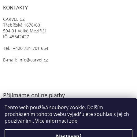
KONTAKTY
CARVEL.CZ
Třebíčská 1678/60
594 01 Velké Meziříčí
IČ: 45642427
Tel.: +420 731 701 654
E-mail: info@carvel.cz
Přijímáme online platby
Tento web používá soubory cookie. Dalším
procházením tohoto webu vyjadřujete souhlas s jejich
používáním.. Více informací
zde
.
Nastavení