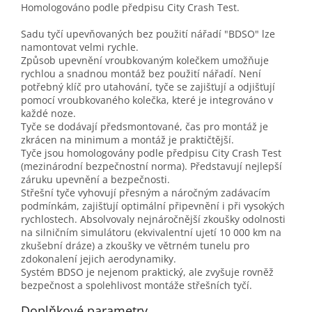
Homologováno podle předpisu City Crash Test.
Sadu tyčí upevňovaných bez použití nářadí "BDSO" lze
namontovat velmi rychle.
Způsob upevnění vroubkovaným kolečkem umožňuje
rychlou a snadnou montáž bez použití nářadí. Není
potřebný klíč pro utahování, tyče se zajišťují a odjišťují
pomocí vroubkovaného kolečka, které je integrováno v
každé noze.
Tyče se dodávají předsmontované, čas pro montáž je
zkrácen na minimum a montáž je praktičtější.
Tyče jsou homologovány podle předpisu City Crash Test
(mezinárodní bezpečnostní norma). Představují nejlepší
záruku upevnění a bezpečnosti.
Střešní tyče vyhovují přesným a náročným zadávacím
podmínkám, zajišťují optimální připevnění i při vysokých
rychlostech. Absolvovaly nejnáročnější zkoušky odolnosti
na silničním simulátoru (ekvivalentní ujetí 10 000 km na
zkušební dráze) a zkoušky ve větrném tunelu pro
zdokonalení jejich aerodynamiky.
Systém BDSO je nejenom praktický, ale zvyšuje rovněž
bezpečnost a spolehlivost montáže střešních tyčí.
Doplňkové parametry