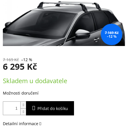
7 169 Kč
–12 %
7 169 Kč
–12 %
6 295 Kč
Měrná
Skladem u dodavatele
cena:
Možnosti doručení
Přidat do košíku
Detailní informace