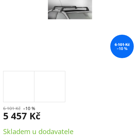
6 101 Kč
–10 %
6 101 Kč
–10 %
5 457 Kč
Měrná
Skladem u dodavatele
cena: