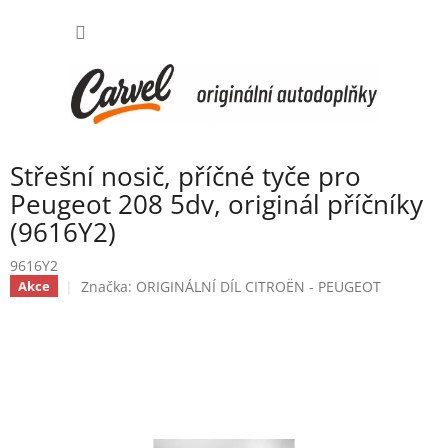
Přejít
NÁKUP
na
obsah
KOŠÍK
Střešní nosič, příčné tyče pro
Peugeot 208 5dv, originál příčníky
(9616Y2)
9616Y2
Značka:
ORIGINÁLNÍ DÍL CITROËN - PEUGEOT
Akce