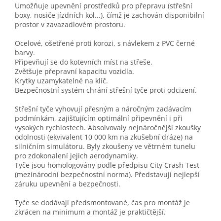
Umožňuje upevnění prostředků pro přepravu (střešní
boxy, nosiče jízdních kol...), čímž je zachován disponibilní
prostor v zavazadlovém prostoru.
Ocelové, ošetřené proti korozi, s návlekem z PVC černé
barvy.
Připevňují se do kotevních míst na střeše.
Zvětšuje přepravní kapacitu vozidla.
Krytky uzamykatelné na klíč.
Bezpečnostní systém chrání střešní tyče proti odcizení.
Střešní tyče vyhovují přesným a náročným zadávacím
podmínkám, zajišťujícím optimální připevnění i při
vysokých rychlostech. Absolvovaly nejnáročnější zkoušky
odolnosti (ekvivalent 10 000 km na zkušební dráze) na
silničním simulátoru. Byly zkoušeny ve větrném tunelu
pro zdokonalení jejich aerodynamiky.
Tyče jsou homologovány podle předpisu City Crash Test
(mezinárodní bezpečnostní norma). Představují nejlepší
záruku upevnění a bezpečnosti.
Tyče se dodávají předsmontované, čas pro montáž je
zkrácen na minimum a montáž je praktičtější.