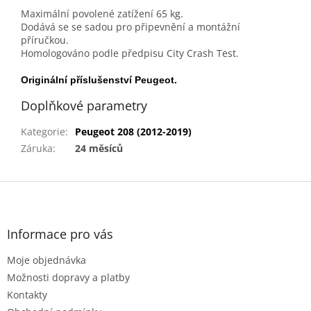
Maximální povolené zatížení 65 kg.
Dodává se se sadou pro připevnění a montážní
příručkou.
Homologováno podle předpisu City Crash Test.
Originální příslušenství Peugeot.
Doplňkové parametry
Kategorie
:
Peugeot 208 (2012-2019)
Záruka
:
24 měsíců
Z
á
p
a
Informace pro vás
t
Moje objednávka
í
Možnosti dopravy a platby
Kontakty