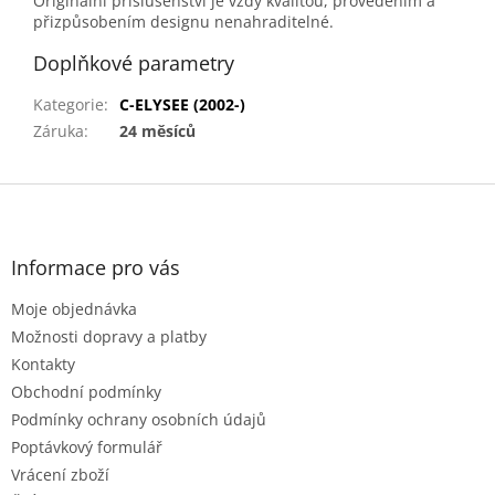
Originální příslušenství je vždy kvalitou, provedením a
přizpůsobením designu nenahraditelné.
Doplňkové parametry
Kategorie
:
C-ELYSEE (2002-)
Záruka
:
24 měsíců
Z
á
p
a
Informace pro vás
t
Moje objednávka
í
Možnosti dopravy a platby
Kontakty
Obchodní podmínky
Podmínky ochrany osobních údajů
Poptávkový formulář
Vrácení zboží