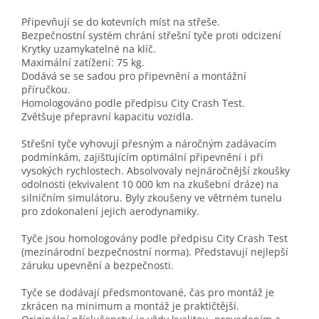
Připevňují se do kotevních míst na střeše.
Bezpečnostní systém chrání střešní tyče proti odcizení
Krytky uzamykatelné na klíč.
Maximální zatížení: 75 kg.
Dodává se se sadou pro připevnění a montážní
příručkou.
Homologováno podle předpisu City Crash Test.
Zvětšuje přepravní kapacitu vozidla.
Střešní tyče vyhovují přesným a náročným zadávacím
podmínkám, zajišťujícím optimální připevnění i při
vysokých rychlostech. Absolvovaly nejnáročnější zkoušky
odolnosti (ekvivalent 10 000 km na zkušební dráze) na
silničním simulátoru. Byly zkoušeny ve větrném tunelu
pro zdokonalení jejich aerodynamiky.
Tyče jsou homologovány podle předpisu City Crash Test
(mezinárodní bezpečnostní norma). Představují nejlepší
záruku upevnění a bezpečnosti.
Tyče se dodávají předsmontované, čas pro montáž je
zkrácen na minimum a montáž je praktičtější.