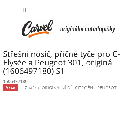
Přejít
NÁKUP
na
obsah
KOŠÍK
Střešní nosič, příčné tyče pro C-
Elysée a Peugeot 301, originál
(1606497180) S1
1606497180
Značka:
ORIGINÁLNÍ DÍL CITROËN - PEUGEOT
Akce