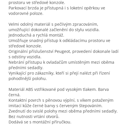
prostoru ve středové konzole.
Parkovací brzda je přístupná i s loketní opěrkou ve
vodorovné poloze.
Velmi odolný materiál s pečlivým zpracováním,
umožňující dokonalé začlenění do stylu vozidla.
Jednoduchá a rychlá montáž.
Umožňuje snadný přístup k odkládacímu prostoru ve
středové konzole.
Originální příslušenství Peugeot, provedení dokonale ladí
s odstíny vozidla.
Nebrání přístupu k ovladačům umístěným mezi oběma
předními sedadly.
Vynikající pro zákazníky, kteří si přejí nalézt při řízení
pohodlnější polohu.
Materiál ABS vstřikované pod vysokým tlakem. Barva
černá.
Kontaktní povrch s pěnovou výplní, s víkem potaženým
imitací kůže černé barvy s červeným štepováním.
Zvednutí do svislé polohy mezi oběma předními sedadly.
Bez nutnosti vrtání otvorů.
Dodává se s montážní příručkou.