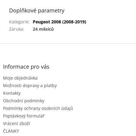
Doplňkové parametry
Kategorie
:
Peugeot 2008 (2008-2019)
Záruka
:
24 měsíců
Z
á
p
a
Informace pro vás
t
Moje objednávka
í
Možnosti dopravy a platby
Kontakty
Obchodní podmínky
Podmínky ochrany osobních údajů
Poptávkový formulář
Vrácení zboží
ČLÁNKY