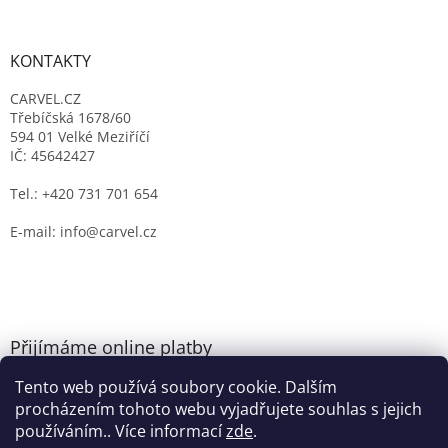
KONTAKTY
CARVEL.CZ
Třebíčská 1678/60
594 01 Velké Meziříčí
IČ: 45642427
Tel.: +420 731 701 654
E-mail: info@carvel.cz
Přijímáme online platby
Tento web používá soubory cookie. Dalším
procházením tohoto webu vyjadřujete souhlas s jejich
používáním.. Více informací
zde
.