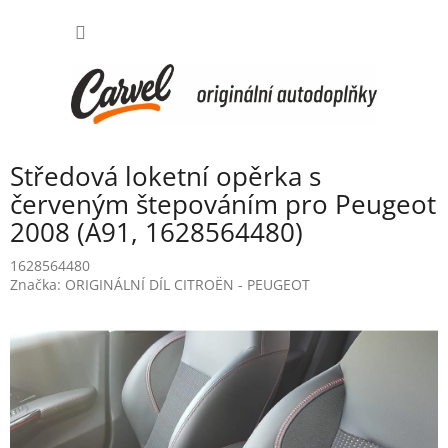
Přejít
NÁKUP
na
obsah
KOŠÍK
Středová loketní opěrka s
červeným štepováním pro Peugeot
2008 (A91, 1628564480)
1628564480
Značka:
ORIGINÁLNÍ DÍL CITROËN - PEUGEOT