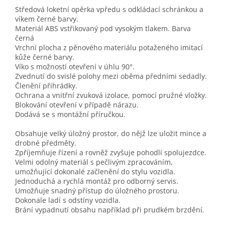
Středová loketní opěrka vpředu s odkládací schránkou a
víkem černé barvy.
Materiál ABS vstřikovaný pod vysokým tlakem. Barva
černá
Vrchní plocha z pěnového materiálu potaženého imitací
kůže černé barvy.
Víko s možností otevření v úhlu 90°.
Zvednutí do svislé polohy mezi oběma předními sedadly.
Členění přihrádky.
Ochrana a vnitřní zvuková izolace, pomocí pružné vložky.
Blokování otevření v případě nárazu.
Dodává se s montážní příručkou.
Obsahuje velký úložný prostor, do nějž lze uložit mince a
drobné předměty.
Zpříjemňuje řízení a rovněž zvyšuje pohodlí spolujezdce.
Velmi odolný materiál s pečlivým zpracováním,
umožňující dokonalé začlenění do stylu vozidla.
Jednoduchá a rychlá montáž pro odborný servis.
Umožňuje snadný přístup do úložného prostoru.
Dokonale ladí s odstíny vozidla.
Brání vypadnutí obsahu například při prudkém brzdění.