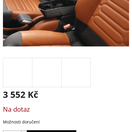
3 552 Kč
Měrná
Na dotaz
cena:
Možnosti doručení