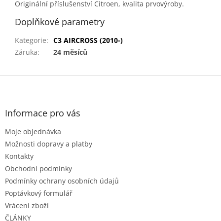
Originální příslušenství Citroen, kvalita prvovýroby.
Doplňkové parametry
Kategorie
:
C3 AIRCROSS (2010-)
Záruka
:
24 měsíců
Z
á
p
a
Informace pro vás
t
Moje objednávka
í
Možnosti dopravy a platby
Kontakty
Obchodní podmínky
Podmínky ochrany osobních údajů
Poptávkový formulář
Vrácení zboží
ČLÁNKY