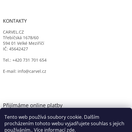
KONTAKTY
CARVEL.CZ
Třebíčská 1678/60
594 01 Velké Meziříčí
IČ: 45642427
Tel.: +420 731 701 654
E-mail: info@carvel.cz
Přijímáme online platby
Tento web používá soubory cookie. Dalším
procházením tohoto webu vyjadřujete souhlas s jejich
používáním.. Více informací
zde
.