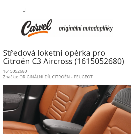
Přejít
NÁKUP
na
obsah
KOŠÍK
Středová loketní opěrka pro
Citroën C3 Aircross (1615052680)
1615052680
Značka:
ORIGINÁLNÍ DÍL CITROËN - PEUGEOT