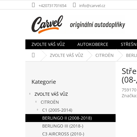
Přejít
+420731701654
info@carvel.cz
na
obsah
ZVOLTE VÁŠ VŮZ
AUTOKOBERCE
STŘEŠN
Domů
ZVOLTE VÁŠ VŮZ
CITROËN
BERLI
P
Stře
o
Přeskočit
s
(08-
Kategorie
kategorie
t
759170
r
ZVOLTE VÁŠ VŮZ
Značka
a
CITROËN
n
C1 (2005-2014)
n
í
BERLINGO II (2008-2018)
p
BERLINGO III (2018-)
a
C3 AIRCROSS (2010-)