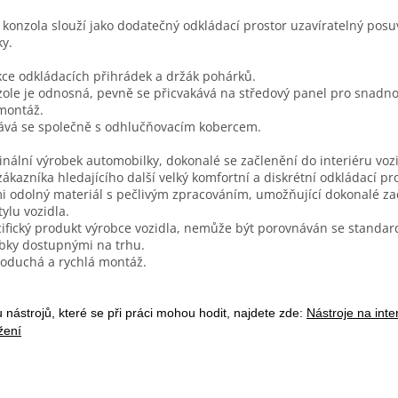
 konzola slouží jako dodatečný odkládací prostor uzavíratelný pos
ky.
ce odkládacích přihrádek a držák pohárků.
ole je odnosná, pevně se přicvakává na středový panel pro snadn
montáž.
vá se společně s odhlučňovacím kobercem.
inální výrobek automobilky, dokonalé se začlenění do interiéru vozi
zákazníka hledajícího další velký komfortní a diskrétní odkládací pr
i odolný materiál s pečlivým zpracováním, umožňující dokonalé za
tylu vozidla.
ifický produkt výrobce vozidla, nemůže být porovnáván se standar
bky dostupnými na trhu.
oduchá a rychlá montáž.
 nástrojů, které se při práci mohou hodit, najdete zde:
Nástroje na inte
žení