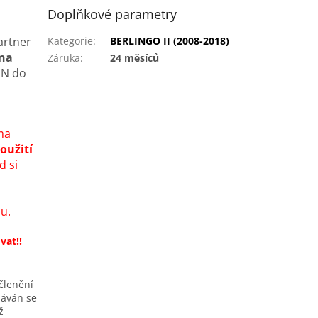
Doplňkové parametry
artner
Kategorie
:
BERLINGO II (2008-2018)
na
Záruka
:
24 měsíců
IN do
ma
oužití
 si
u.
vat!!
členění
náván se
ž