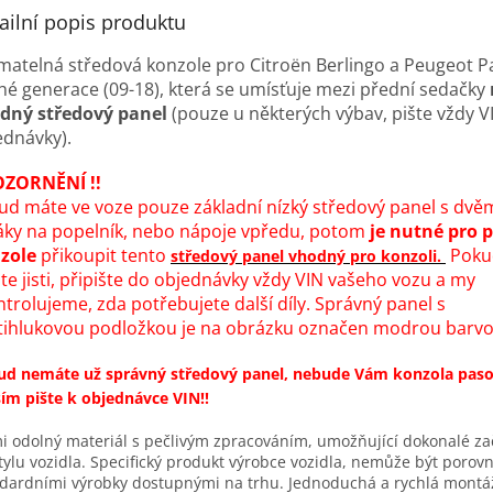
ailní popis produktu
ímatelná středová konzole pro Citroën Berlingo a Peugeot P
hé generace (09-18), která se umísťuje mezi přední sedačky
dný středový panel
(pouze u některých výbav, pište vždy V
ednávky).
ZORNĚNÍ !!
ud máte ve voze pouze základní nízký středový panel s dvě
áky na popelník, nebo nápoje vpředu, potom
je nutné pro p
zole
přikoupit tento
Pokud
středový panel vhodný pro konzoli.
te jisti, připište do objednávky vždy VIN vašeho vozu a my
trolujeme, zda potřebujete další díly. Správný panel s
tihlukovou podložkou je na obrázku označen modrou barvo
ud nemáte už správný středový panel, nebude Vám konzola paso
ím pište k objednávce VIN!!
i odolný materiál s pečlivým zpracováním, umožňující dokonalé za
tylu vozidla. Specifický produkt výrobce vozidla, nemůže být porov
dardními výrobky dostupnými na trhu. Jednoduchá a rychlá montá