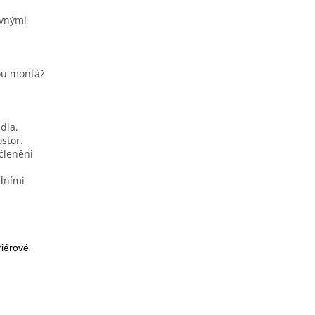
uvnými
ou montáž
dla.
ostor.
členění
dními
riérové