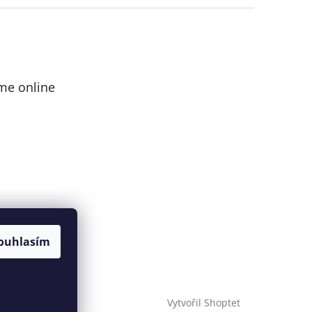
me online
ouhlasím
Vytvořil Shoptet