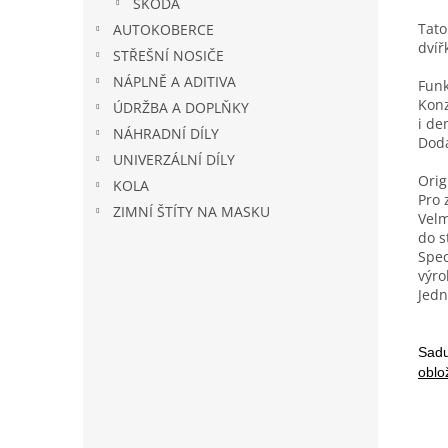
ŠKODA
Tato
AUTOKOBERCE
dvíř
STŘEŠNÍ NOSIČE
NÁPLNĚ A ADITIVA
Funk
Konz
ÚDRŽBA A DOPLŇKY
i de
NÁHRADNÍ DÍLY
Dodá
UNIVERZÁLNÍ DÍLY
Orig
KOLA
Pro 
ZIMNÍ ŠTÍTY NA MASKU
Velm
do s
Spec
výro
Jedn
Sadu
oblo