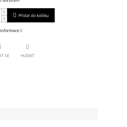
i doručení
Přidat do košíku
 informace
AT SE
HLÍDAT