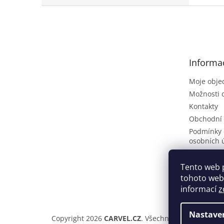
Z
á
p
a
t
Informa
í
Moje obje
Možnosti 
Kontakty
Obchodní
Podmínky 
osobních 
Poptávkov
Vrácení zb
Tento web 
tohoto webu
ČLÁNKY
informací
z
Nastave
Copyright 2026
CARVEL.CZ
. Všechna práva vyhraze