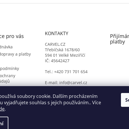
KONTAKTY
ce pro vás
Přijímá
platby
CARVEL.CZ
dnávka
Třebíčská 1678/60
dopravy a platby
594 01 Velké Meziříčí
IČ: 45642427
 podmínky
Tel.: +420 731 701 654
ochrany
údajů
E-mail: info@carvel.cz
ý formulář
oží
používá soubory cookie. Dalším procházením
S
 vyjadřujete souhlas s jejich používáním.. Více
de
.
ní
na.