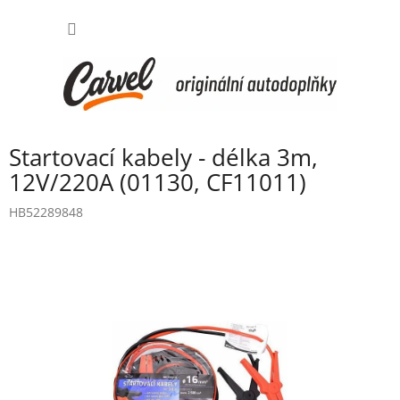
Přejít
NÁKUP
na
obsah
KOŠÍK
Startovací kabely - délka 3m,
12V/220A (01130, CF11011)
HB52289848