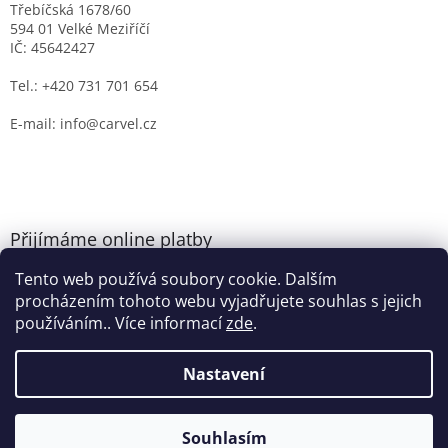
Třebíčská 1678/60
594 01 Velké Meziříčí
IČ: 45642427
Tel.: +420 731 701 654
E-mail: info@carvel.cz
Přijímáme online platby
Tento web používá soubory cookie. Dalším
procházením tohoto webu vyjadřujete souhlas s jejich
používáním.. Více informací
zde
.
Nastavení
Vytvořil Shoptet
Souhlasím
Copyright 2026
CARVEL.CZ
. Všechna práva vyhrazena.