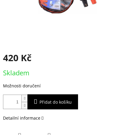
420 Kč
Měrná
Skladem
cena:
Možnosti doručení
Přidat do košíku
Detailní informace