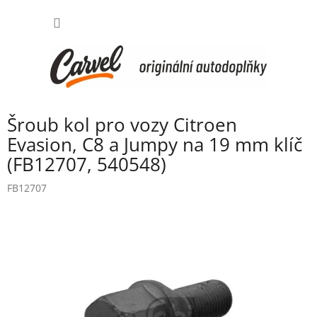
Přejít
NÁKUP
na
obsah
KOŠÍK
Šroub kol pro vozy Citroen
Evasion, C8 a Jumpy na 19 mm klíč
(FB12707, 540548)
FB12707