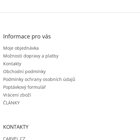
Z
á
p
a
Informace pro vás
t
Moje objednávka
í
Možnosti dopravy a platby
Kontakty
Obchodní podmínky
Podmínky ochrany osobních údajů
Poptávkový formulář
Vrácení zboží
ČLÁNKY
KONTAKTY
CARVEL.CZ