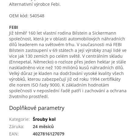
Alternativní výrobce Febi.
OEM kód: 540548
FEBI
Již téměř 160 let vlastní rodina Bilstein a Sickermann
společnost, která je v oblasti automobilových náhradních
dílů leaderem na světovém trhu. V současnosti má FEBI
Bilstein zastoupení v 69 státech a její výrobky znají lidé ve
více jak 130 zemích po celém světě. V centrálním skladu
(Ennepetal, Německo) o rozloze přes jeden hektar je stále
naskladněno více než 100 miliónů kusů náhradních dílů.
Velký důraz je kladen na dodržování vysoké kvality všech
výrobků, kterou zabezpečují již od roku 1994 certifikáty
dle norem ISO řady 9000. K základním hodnotám
společnosti v neposlední řadě patří i zachování a ochrana
životního prostředí.
Doplňkové parametry
Kategorie
:
Šrouby kol
Záruka
:
24 měsíců
EAN
:
4027816127079