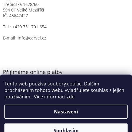
Třebíčská 1678/60
594 01 Velké Meziříčí
IČ: 45642427
Tel.: +420 731 701 654
E-mail: info@carvel.cz
Přijímáme online platby
Tento web používá soubory cookie. Dalším
procházením tohoto webu vyjadřujete souhlas s jejich
používáním.. Více informací
zde
.
Nastavení
Vytvořil Shoptet
Souhlasím
Copyright 2026
CARVEL.CZ
. Všechna práva vyhrazena.