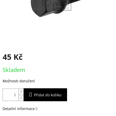
45 Kč
Měrná
Skladem
cena:
Možnosti doručení
Přidat do košíku
Detailní informace