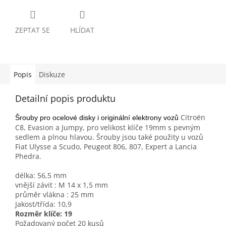
ZEPTAT SE
HLÍDAT
Popis
Diskuze
Detailní popis produktu
Citroën
Šrouby pro ocelové disky i originální elektrony vozů
C8, Evasion a Jumpy, pro velikost klíče 19mm s pevným
sedlem a plnou hlavou. Šrouby jsou také použity u vozů
Fiat Ulysse a Scudo, Peugeot 806, 807, Expert a Lancia
Phedra.
délka: 56,5 mm
vnější závit : M 14 x 1,5 mm
průměr vlákna : 25 mm
Jakost/třída: 10,9
Rozměr klíče: 19
Požadovaný počet 20 kusů