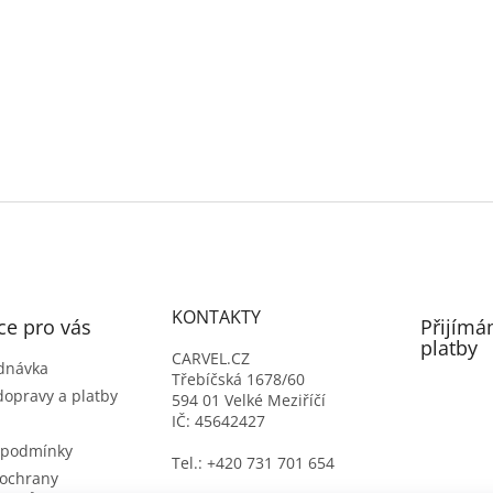
KONTAKTY
ce pro vás
Přijímá
platby
CARVEL.CZ
dnávka
Třebíčská 1678/60
dopravy a platby
594 01 Velké Meziříčí
IČ: 45642427
 podmínky
Tel.: +420 731 701 654
ochrany