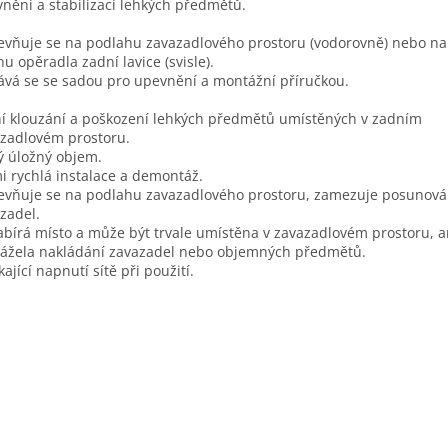
nění a stabilizaci lehkých předmětů.
evňuje se na podlahu zavazadlového prostoru (vodorovně) nebo na
nu opěradla zadní lavice (svisle).
vá se se sadou pro upevnění a montážní příručkou.
í klouzání a poškození lehkých předmětů umístěných v zadním
zadlovém prostoru.
ý úložný objem.
i rychlá instalace a demontáž.
evňuje se na podlahu zavazadlového prostoru, zamezuje posunová
zadel.
bírá místo a může být trvale umístěna v zavazadlovém prostoru, a
ážela nakládání zavazadel nebo objemných předmětů.
kající napnutí sítě při použití.