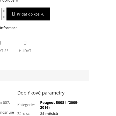
i doručení
Přidat do košíku
 informace
AT SE
HLÍDAT
Doplňkové parametry
a 607.
Peugeot 5008 I (2009-
Kategorie
:
2016)
umožňuje
Záruka
:
24 měsíců