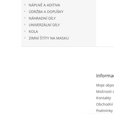
NÁPLNĚ A ADITIVA
ÚDRŽBA A DOPLŇKY
NÁHRADNÍ DÍLY
UNIVERZÁLNÍ DÍLY
KOLA
ZIMNÍ ŠTÍTY NA MASKU
Z
á
p
a
t
Informa
í
Moje obje
Možnosti 
Kontakty
Obchodní
Podmínky 