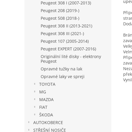
upev
Peugeot 308 I (2007-2013)
Peugeot 208 (2019-)
Přip
stra
Peugeot 508 (2018-)
Dodá
Peugeot 308 II (2013-2021)
Peugeot 308 III (2021-)
Brán
zava
Peugeot 107 (2005-2014)
Velk
Peugeot EXPERT (2007-2016)
Velm
Originální lité disky - elektrony
Přip
Peugeot
zava
Neza
Opravné tužky na lak
přek
Opravné laky ve spreji
Vyni
TOYOTA
MG
MAZDA
FIAT
ŠKODA
AUTOKOBERCE
STŘEŠNÍ NOSIČE