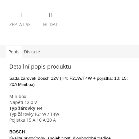
ZEPTAT SE
HLÍDAT
Popis
Diskuze
Detailní popis produktu
Sada žárovek Bosch 12V (H4; P21W/T4W + pojistka: 10; 15;
20A Minibox)
Minibox
Napětí
12.0 V
Typ žárovky
H4
Typ žárovky
P21W / T4W
Pojistka
15 A;10 A;20 A
BOSCH
Kvalita prvovýroby, spolehlivost, dlouhodobá tradice,