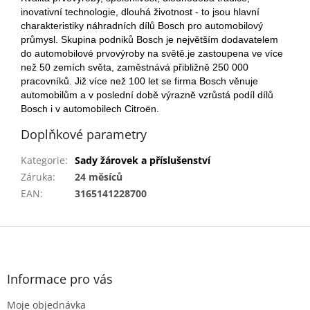
inovativní technologie, dlouhá životnost - to jsou hlavní
charakteristiky náhradních dílů Bosch pro automobilový
průmysl. Skupina podniků Bosch je největším dodavatelem
do automobilové prvovýroby na světě.je zastoupena ve více
než 50 zemích světa, zaměstnává přibližně 250 000
pracovníků. Již více než 100 let se firma Bosch věnuje
automobilům a v poslední době výrazně vzrůstá podíl dílů
Bosch i v automobilech Citroën.
Doplňkové parametry
Kategorie
:
Sady žárovek a příslušenství
Záruka
:
24 měsíců
EAN
:
3165141228700
Z
á
p
a
Informace pro vás
t
Moje objednávka
í