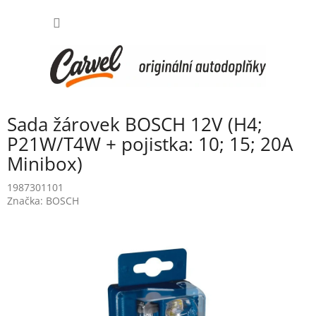
Přejít
NÁKUP
na
obsah
KOŠÍK
Sada žárovek BOSCH 12V (H4;
P21W/T4W + pojistka: 10; 15; 20A
Minibox)
1987301101
Značka:
BOSCH