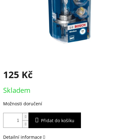
125 Kč
Měrná
Skladem
cena:
Možnosti doručení
Přidat do košíku
Detailní informace