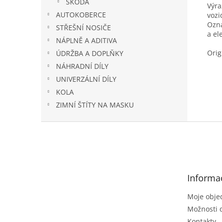
ŠKODA
Výra
AUTOKOBERCE
vozi
Ozna
STŘEŠNÍ NOSIČE
a el
NÁPLNĚ A ADITIVA
Orig
ÚDRŽBA A DOPLŇKY
NÁHRADNÍ DÍLY
UNIVERZÁLNÍ DÍLY
KOLA
ZIMNÍ ŠTÍTY NA MASKU
Z
á
p
a
t
Informa
í
Moje obje
Možnosti 
Kontakty