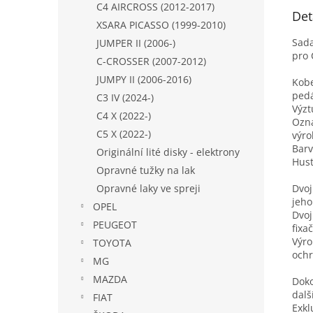
C4 AIRCROSS (2012-2017)
Det
XSARA PICASSO (1999-2010)
Sada
JUMPER II (2006-)
pro 
C-CROSSER (2007-2012)
JUMPY II (2006-2016)
Kobe
pedá
C3 IV (2024-)
Výzt
C4 X (2022-)
Ozna
C5 X (2022-)
výro
Barv
Originální lité disky - elektrony
Hust
Opravné tužky na lak
Dvoj
Opravné laky ve spreji
jeho
OPEL
Dvoj
PEUGEOT
fixa
Výro
TOYOTA
ochr
MG
MAZDA
Doko
dalš
FIAT
Exkl