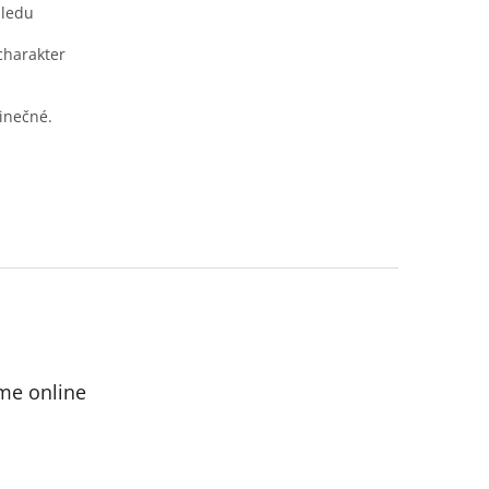
hledu
charakter
dinečné.
me online