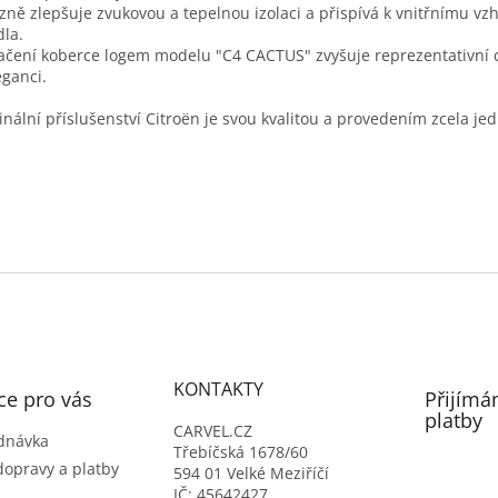
zně zlepšuje zvukovou a tepelnou izolaci a přispívá k vnitřnímu vz
dla.
čení koberce logem modelu "C4 CACTUS" zvyšuje reprezentativní 
eganci.
inální příslušenství Citroën je svou kvalitou a provedením zcela je
KONTAKTY
ce pro vás
Přijímá
platby
CARVEL.CZ
dnávka
Třebíčská 1678/60
dopravy a platby
594 01 Velké Meziříčí
IČ: 45642427