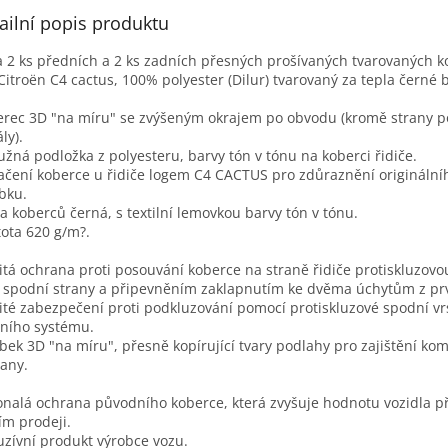
ailní popis produktu
 2 ks předních a 2 ks zadních přesných prošívaných tvarovaných 
Citroën C4 cactus, 100% polyester (Dilur) tvarovaný za tepla černé 
rec 3D "na míru" se zvýšeným okrajem po obvodu (kromě strany 
ly).
užná podložka z polyesteru, barvy tón v tónu na koberci řidiče.
čení koberce u řidiče logem C4 CACTUS pro zdůraznění origináln
bku.
a koberců černá, s textilní lemovkou barvy tón v tónu.
ota 620 g/m?.
itá ochrana proti posouvání koberce na straně řidiče protiskluzov
 spodní strany a připevněním zaklapnutím ke dvěma úchytům z pr
ité zabezpečení proti podkluzování pomocí protiskluzové spodní vr
čního systému.
bek 3D "na míru", přesně kopírující tvary podlahy pro zajištění kom
any.
nalá ochrana původního koberce, která zvyšuje hodnotu vozidla př
ím prodeji.
uzívní produkt výrobce vozu.