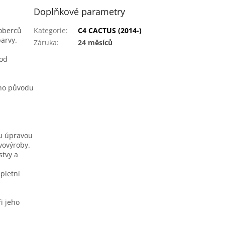
Doplňkové parametry
koberců
Kategorie
:
C4 CACTUS (2014-)
barvy.
Záruka
:
24 měsíců
pod
ího původu
ou úpravou
vovýroby.
stvy a
pletní
i jeho