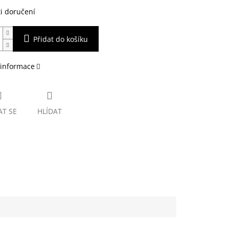
i doručení
Přidat do košíku
 informace
AT SE
HLÍDAT