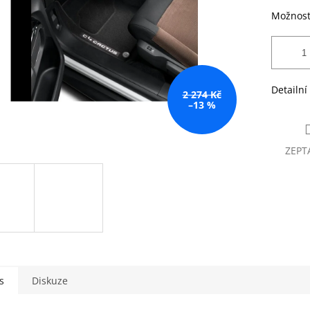
Možnost
Detailní
2 274 Kč
–13 %
ZEPT
s
Diskuze