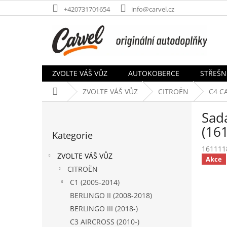
Přejít
+420731701654
info@carvel.cz
na
obsah
ZVOLTE VÁŠ VŮZ
AUTOKOBERCE
STŘEŠN
Domů
ZVOLTE VÁŠ VŮZ
CITROËN
C4 C
P
Sada
o
Přeskočit
s
(16
Kategorie
kategorie
t
161111
r
ZVOLTE VÁŠ VŮZ
Akce
a
CITROËN
n
C1 (2005-2014)
n
í
BERLINGO II (2008-2018)
p
BERLINGO III (2018-)
a
C3 AIRCROSS (2010-)