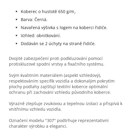
Koberec o hustotě 650 g/m˛.
Barva: Černá.
Navařená výšivka s logem na koberci řidiče.
Vzhled: obnitkování.
Dodáván se 2 úchyty na straně řidiče.
Dvojité zabezpečení proti podkluzování pomocí
protiskluzové spodní vrstvy a fixačního systému.
Svým kvalitním materiálem (aspekt vzhledový),
respektováním specifik vozidla a dokonalým pokrytím
plochy podlahy zajišťují textilní koberce optimální
ochranu při zachování vzhledu původního koberce.
Výrazně zlepšuje zvukovou a tepelnou izolaci a přispívá k
vnitřnímu vzhledu vozidla.
Označení modelu "307" podtrhuje reprezentativní
charakter výrobku a eleganci.