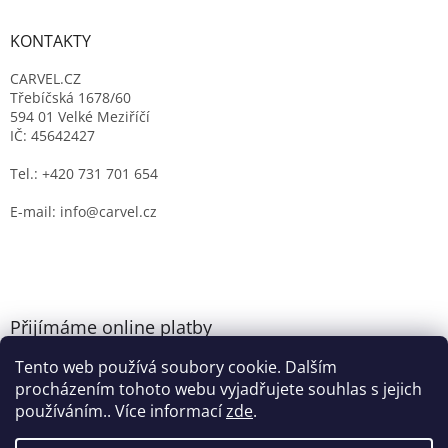
KONTAKTY
CARVEL.CZ
Třebíčská 1678/60
594 01 Velké Meziříčí
IČ: 45642427
Tel.: +420 731 701 654
E-mail: info@carvel.cz
Přijímáme online platby
Tento web používá soubory cookie. Dalším
procházením tohoto webu vyjadřujete souhlas s jejich
používáním.. Více informací
zde
.