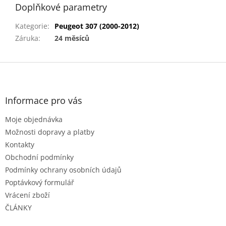
Doplňkové parametry
Kategorie
:
Peugeot 307 (2000-2012)
Záruka
:
24 měsíců
Z
á
p
a
Informace pro vás
t
Moje objednávka
í
Možnosti dopravy a platby
Kontakty
Obchodní podmínky
Podmínky ochrany osobních údajů
Poptávkový formulář
Vrácení zboží
ČLÁNKY