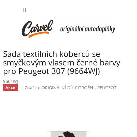
Přejít
NÁKUP
na
obsah
KOŠÍK
Sada textilních koberců se
smyčkovým vlasem černé barvy
pro Peugeot 307 (9664WJ)
9664WJ
Značka:
ORIGINÁLNÍ DÍL CITROËN - PEUGEOT
Akce