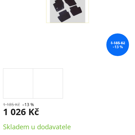
1 185 Kč
–13 %
1 185 Kč
–13 %
1 026 Kč
Měrná
Skladem u dodavatele
cena: