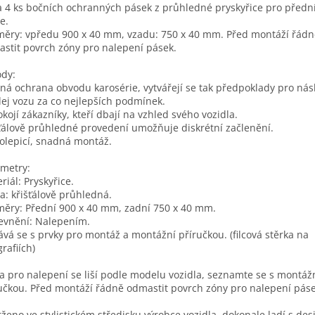
 4 ks bočních ochranných pásek z průhledné pryskyřice pro přední
e.
ěry: vpředu 900 x 40 mm, vzadu: 750 x 40 mm. Před montáží řádn
stit povrch zóny pro nalepení pásek.
dy:
ná ochrana obvodu karosérie, vytvářejí se tak předpoklady pro ná
ej vozu za co nejlepších podmínek.
kojí zákazníky, kteří dbají na vzhled svého vozidla.
ťálově průhledné provedení umožňuje diskrétní začlenění.
lepicí, snadná montáž.
metry:
riál: Pryskyřice.
a: křišťálově průhledná.
ěry: Přední 900 x 40 mm, zadní 750 x 40 mm.
evnění: Nalepením.
vá se s prvky pro montáž a montážní příručkou. (filcová stěrka na
grafiích)
a pro nalepení se liší podle modelu vozidla, seznamte se s montáž
učkou. Před montáží řádně odmastit povrch zóny pro nalepení páse
ženo ve stylistickém středisku výrobce vozidla, dokonale ladí s de