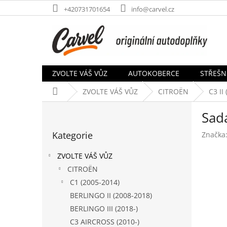
Přejít
+420731701654
info@carvel.cz
na
obsah
ZVOLTE VÁŠ VŮZ
AUTOKOBERCE
STŘEŠN
Domů
ZVOLTE VÁŠ VŮZ
CITROËN
C3 II
P
Sad
o
Přeskočit
s
Kategorie
Značka
kategorie
t
r
ZVOLTE VÁŠ VŮZ
a
CITROËN
n
C1 (2005-2014)
n
í
BERLINGO II (2008-2018)
p
BERLINGO III (2018-)
a
C3 AIRCROSS (2010-)