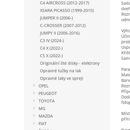
C4 AIRCROSS (2012-2017)
Sada
dveř
XSARA PICASSO (1999-2010)
Rozm
JUMPER II (2006-)
odma
C-CROSSER (2007-2012)
Výho
JUMPY II (2006-2016)
Účin
C3 IV (2024-)
prod
Uspo
C4 X (2022-)
Křiš
C5 X (2022-)
Samo
Originální lité disky - elektrony
Para
Opravné tužky na lak
Mate
Opravné laky ve spreji
Barv
Rozm
OPEL
Přip
PEUGEOT
Dodá
TOYOTA
foto
MG
Míst
MAZDA
přír
FIAT
Navr