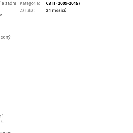
 a zadní
Kategorie
:
C3 II (2009-2015)
Záruka
:
24 měsíců
ě
sledný
ní
k.
signem