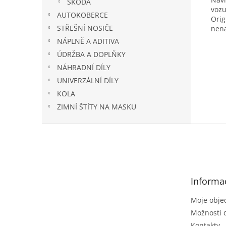
ŠKODA
vozu
AUTOKOBERCE
Orig
STŘEŠNÍ NOSIČE
nena
NÁPLNĚ A ADITIVA
ÚDRŽBA A DOPLŇKY
NÁHRADNÍ DÍLY
UNIVERZÁLNÍ DÍLY
KOLA
ZIMNÍ ŠTÍTY NA MASKU
Z
á
p
a
t
Informa
í
Moje obje
Možnosti 
Kontakty