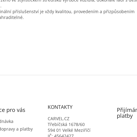
.
inální příslušenství je vždy kvalitou, provedením a přizpůsobením
hraditelné.
KONTAKTY
ce pro vás
Přijímá
platby
CARVEL.CZ
dnávka
Třebíčská 1678/60
dopravy a platby
594 01 Velké Meziříčí
IČ: 45642427