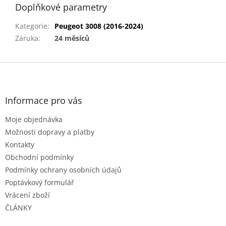
Doplňkové parametry
Kategorie
:
Peugeot 3008 (2016-2024)
Záruka
:
24 měsíců
Z
á
p
a
Informace pro vás
t
Moje objednávka
í
Možnosti dopravy a platby
Kontakty
Obchodní podmínky
Podmínky ochrany osobních údajů
Poptávkový formulář
Vrácení zboží
ČLÁNKY