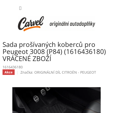
Přejít
NÁKUP
na
obsah
KOŠÍK
Sada prošívaných koberců pro
Peugeot 3008 (P84) (1616436180)
VRÁCENÉ ZBOŽÍ
1616436180
Značka:
ORIGINÁLNÍ DÍL CITROËN - PEUGEOT
Akce