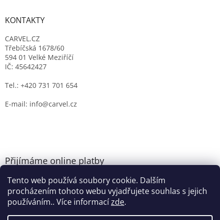
KONTAKTY
CARVEL.CZ
Třebíčská 1678/60
594 01 Velké Meziříčí
IČ: 45642427
Tel.: +420 731 701 654
E-mail: info@carvel.cz
Přijímáme online platby
Tento web používá soubory cookie. Dalším
procházením tohoto webu vyjadřujete souhlas s jejich
používáním.. Více informací
zde
.