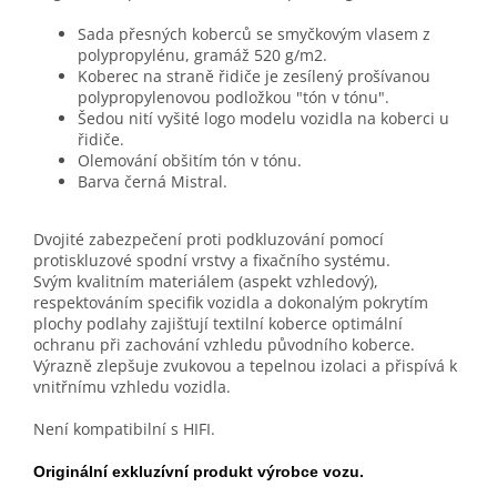
Sada přesných koberců se smyčkovým vlasem z
polypropylénu, gramáž 520 g/m2.
Koberec na straně řidiče je zesílený prošívanou
polypropylenovou podložkou "tón v tónu".
Šedou nití vyšité logo modelu vozidla na koberci u
řidiče.
Olemování obšitím tón v tónu.
Barva černá Mistral.
Dvojité zabezpečení proti podkluzování pomocí
protiskluzové spodní vrstvy a fixačního systému.
Svým kvalitním materiálem (aspekt vzhledový),
respektováním specifik vozidla a dokonalým pokrytím
plochy podlahy zajišťují textilní koberce optimální
ochranu při zachování vzhledu původního koberce.
Výrazně zlepšuje zvukovou a tepelnou izolaci a přispívá k
vnitřnímu vzhledu vozidla.
Není kompatibilní s HIFI.
Originální exkluzívní produkt výrobce vozu.