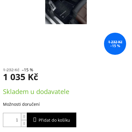
1 232 Kč
–15 %
1 232 Kč
–15 %
1 035 Kč
Měrná
Skladem u dodavatele
cena:
Možnosti doručení
Přidat do košíku