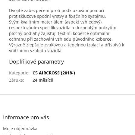
Dvojité zabezpečení proti podkluzování pomocí
protiskluzové spodní vrstvy a fixačního systému.
Svým kvalitním materiálem (aspekt vzhledový),
respektováním specifik vozidla a dokonalým pokrytím
plochy podlahy zajišťují textilní koberce optimální
ochranu při zachování vzhledu původního koberce.
Výrazně zlepšuje zvukovou a tepelnou izolaci a přispívá k
vnitřnímu vzhledu vozidla.
Doplňkové parametry
Kategorie
:
C5 AIRCROSS (2018-)
Záruka
:
24 měsíců
Z
á
p
a
Informace pro vás
t
Moje objednávka
í