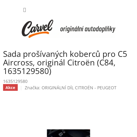
Přejít
NÁKUP
na
obsah
KOŠÍK
Sada prošívaných koberců pro C5
Aircross, originál Citroën (C84,
1635129580)
1635129580
Značka:
ORIGINÁLNÍ DÍL CITROËN - PEUGEOT
Akce