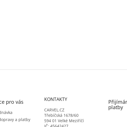
KONTAKTY
ce pro vás
Přijímá
platby
CARVEL.CZ
dnávka
Třebíčská 1678/60
dopravy a platby
594 01 Velké Meziříčí
IČ: 45642427