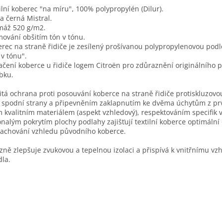
ilní koberec "na míru", 100% polypropylén (Dilur).
a černá Mistral.
máž 520 g/m2.
ování obšitím tón v tónu.
rec na straně řidiče je zesílený prošívanou polypropylenovou pod
 v tónu".
čení koberce u řidiče logem Citroën pro zdůraznění originálního 
bku.
itá ochrana proti posouvání koberce na straně řidiče protiskluzov
 spodní strany a připevněním zaklapnutím ke dvěma úchytům z pr
 kvalitním materiálem (aspekt vzhledový), respektováním specifik v
nalým pokrytím plochy podlahy zajišťují textilní koberce optimáln
zachování vzhledu původního koberce.
zně zlepšuje zvukovou a tepelnou izolaci a přispívá k vnitřnímu vz
dla.