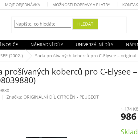
MOJE OBJEDNÁVKA
MOŽNOSTI DOPRAVY A PLATBY
KONTAK
HLEDAT
Í NOSIČE
NÁHRADNÍ DÍLY
UNIVERZÁLNÍ DÍLY
NÁPLN
SEE (2002-)
Sada prošívaných koberců pro C-Elysee – originál
 prošívaných koberců pro C-Elysee – 
08039880)
9880
Značka:
ORIGINÁLNÍ DÍL CITROËN - PEUGEOT
1 174 Kč
986
Měrná
Sklad
cena: