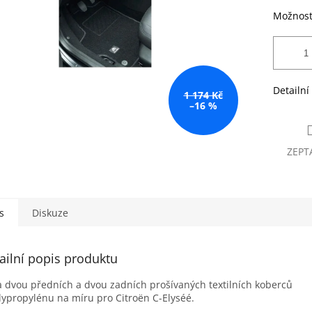
Možnost
Detailní
1 174 Kč
–16 %
ZEPT
s
Diskuze
ailní popis produktu
 dvou předních a dvou zadních prošívaných textilních koberců
lypropylénu na míru pro Citroën C-Elyséé.