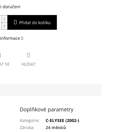
i doručení
Přidat do košíku
 informace
AT SE
HLÍDAT
Doplňkové parametry
Kategorie
:
C-ELYSEE (2002-)
Záruka
:
24 měsíců