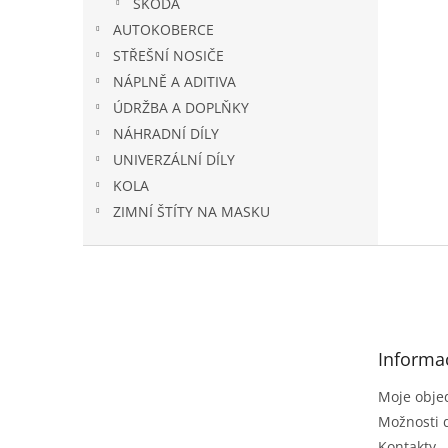
ŠKODA
AUTOKOBERCE
STŘEŠNÍ NOSIČE
NÁPLNĚ A ADITIVA
ÚDRŽBA A DOPLŇKY
NÁHRADNÍ DÍLY
UNIVERZÁLNÍ DÍLY
KOLA
ZIMNÍ ŠTÍTY NA MASKU
Z
á
p
a
t
Informa
í
Moje obje
Možnosti 
Kontakty