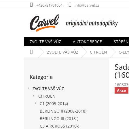
Přejít
+420731701654
info@carvel.cz
na
obsah
ZVOLTE VÁŠ VŮZ
AUTOKOBERCE
STŘEŠN
Domů
ZVOLTE VÁŠ VŮZ
CITROËN
C-ELY
P
Sada
o
Přeskočit
s
(16
Kategorie
kategorie
t
160803
r
ZVOLTE VÁŠ VŮZ
Akce
a
CITROËN
n
C1 (2005-2014)
n
í
BERLINGO II (2008-2018)
p
BERLINGO III (2018-)
a
C3 AIRCROSS (2010-)