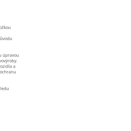
ložkou
původu
ou úpravou
vovýroby.
ozidla a
í ochranu
hledu