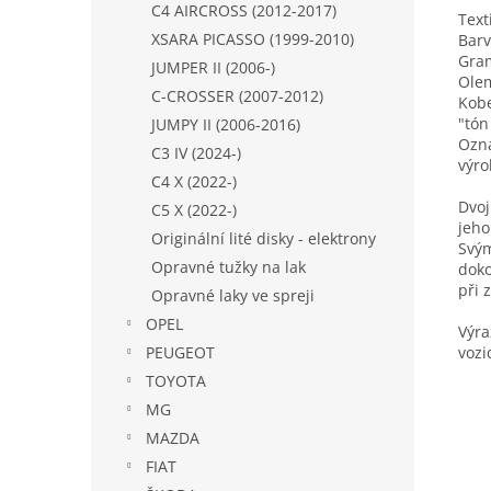
C4 AIRCROSS (2012-2017)
Text
XSARA PICASSO (1999-2010)
Barv
Gra
JUMPER II (2006-)
Olem
C-CROSSER (2007-2012)
Kobe
"tón
JUMPY II (2006-2016)
Ozna
C3 IV (2024-)
výro
C4 X (2022-)
Dvoj
C5 X (2022-)
jeho
Originální lité disky - elektrony
Svým
Opravné tužky na lak
doko
při 
Opravné laky ve spreji
OPEL
Výra
PEUGEOT
vozi
TOYOTA
MG
MAZDA
FIAT