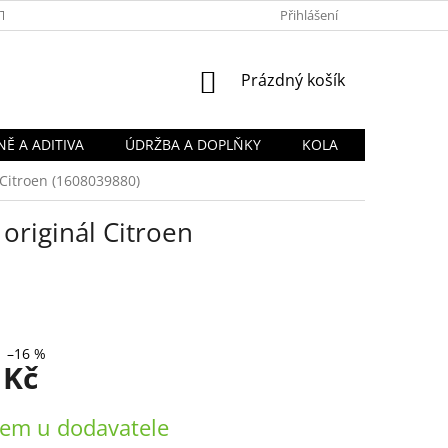
TY
OBCHODNÍ PODMÍNKY
PODMÍNKY OCHRANY OSOBNÍCH Ú
Přihlášení
NÁKUPNÍ
Prázdný košík
KOŠÍK
Ě A ADITIVA
ÚDRŽBA A DOPLŇKY
KOLA
 Citroen (1608039880)
originál Citroen
–16 %
 Kč
em u dodavatele