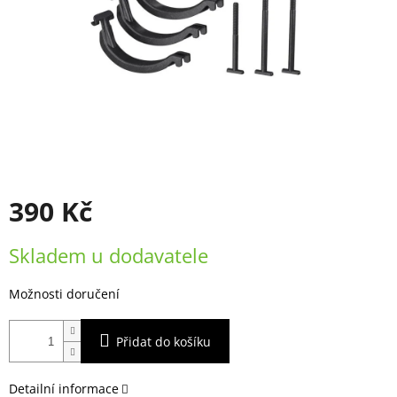
390 Kč
Měrná
Skladem u dodavatele
cena:
Možnosti doručení
Přidat do košíku
Detailní informace