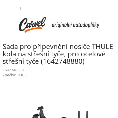
Přejít
NÁKUP
na
obsah
KOŠÍK
Sada pro připevnění nosiče THULE
kola na střešní tyče, pro ocelové
střešní tyče (1642748880)
1642748880
Značka:
THULE