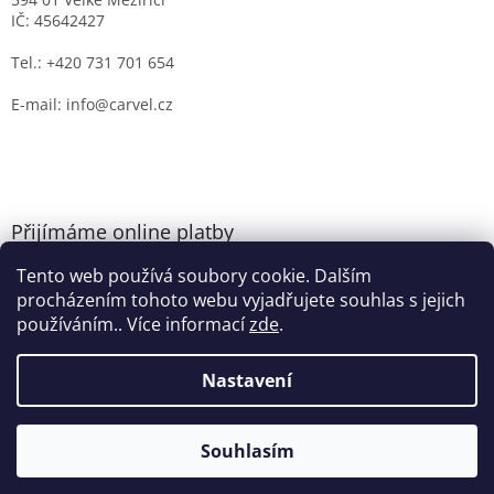
IČ: 45642427
Tel.: +420 731 701 654
E-mail: info@carvel.cz
Přijímáme online platby
Tento web používá soubory cookie. Dalším
procházením tohoto webu vyjadřujete souhlas s jejich
používáním.. Více informací
zde
.
Nastavení
Vytvořil Shoptet
Souhlasím
Copyright 2026
CARVEL.CZ
. Všechna práva vyhrazena.