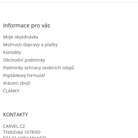
Z
á
p
a
Informace pro vás
t
Moje objednávka
í
Možnosti dopravy a platby
Kontakty
Obchodní podmínky
Podmínky ochrany osobních údajů
Poptávkový formulář
Vrácení zboží
ČLÁNKY
KONTAKTY
CARVEL.CZ
Třebíčská 1678/60
594 01 Velké Meziříčí