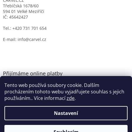
CARVEL.CZ
Třebíčská 1678/60
594 01 Velké Meziříčí
IČ: 45642427
Tel.: +420 731 701 654
E-mail: info@carvel.cz
Přijímáme online platby
Tento web používá soubory cookie. Dalším
procházením tohoto webu vyjadřujete souhlas s jejich
používáním.. Více informací
zde
.
Nastavení
Vytvořil Shoptet