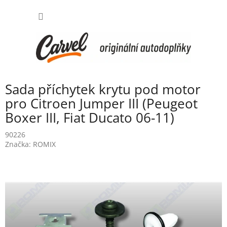
Přejít
NÁKUP
na
obsah
KOŠÍK
Sada příchytek krytu pod motor
pro Citroen Jumper III (Peugeot
Boxer III, Fiat Ducato 06-11)
90226
Značka:
ROMIX