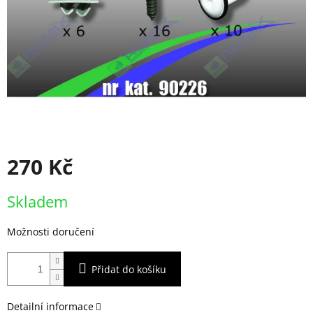
270 Kč
Měrná
Skladem
cena:
Možnosti doručení
Přidat do košíku
Detailní informace