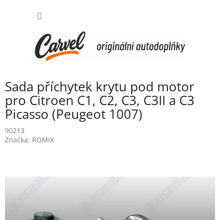
Přejít
NÁKUP
na
obsah
KOŠÍK
Sada příchytek krytu pod motor
pro Citroen C1, C2, C3, C3II a C3
Picasso (Peugeot 1007)
90213
Značka:
ROMIX