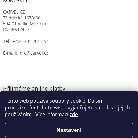
KONTAKTY
CARVEL.CZ
Třebíčská 1678/60
594 01 Velké Meziříčí
IČ: 45642427
Tel.: +420 731 701 654
E-mail: info@carvel.cz
Přijímáme online platby
Tento web používá soubory cookie. Dalším
procházením tohoto webu vyjadřujete souhlas s jejich
používáním.. Více informací
zde
.
Nastavení
Vytvořil Shoptet