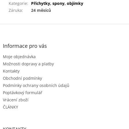
Kategorie
:
Příchytky, spony, objímky
Záruka
:
24 měsíců
Z
á
p
a
Informace pro vás
t
Moje objednávka
í
Možnosti dopravy a platby
Kontakty
Obchodní podmínky
Podmínky ochrany osobních údajů
Poptávkový formulář
Vrácení zboží
ČLÁNKY