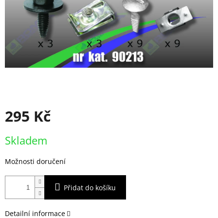
295 Kč
Měrná
Skladem
cena:
Možnosti doručení
Přidat do košíku
Detailní informace