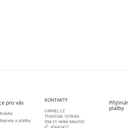
KONTAKTY
ce pro vás
Přijímá
platby
CARVEL.CZ
dnávka
Třebíčská 1678/60
dopravy a platby
594 01 Velké Meziříčí
IČ: 45642427