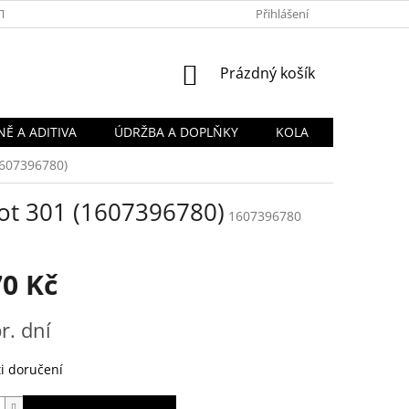
TY
OBCHODNÍ PODMÍNKY
PODMÍNKY OCHRANY OSOBNÍCH Ú
Přihlášení
NÁKUPNÍ
Prázdný košík
KOŠÍK
Ě A ADITIVA
ÚDRŽBA A DOPLŇKY
KOLA
1607396780)
eot 301 (1607396780)
1607396780
70 Kč
r. dní
i doručení