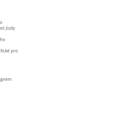
mi
st jízdy
ého
fické pro
signem