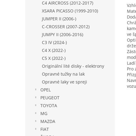
C4 AIRCROSS (2012-2017)
Vzhl
XSARA PICASSO (1999-2010)
Mate
Dodá
JUMPER II (2006-)
Chrá
C-CROSSER (2007-2012)
kamé
ve š
JUMPY II (2006-2016)
Opti
C3 IV (2024-)
drže
C4 X (2022-)
Zást
mode
C5 X (2022-)
Ladí
Originální lité disky - elektrony
Pro 
Opravné tužky na lak
Přiz
Navr
Opravné laky ve spreji
vozu
OPEL
PEUGEOT
TOYOTA
MG
MAZDA
FIAT