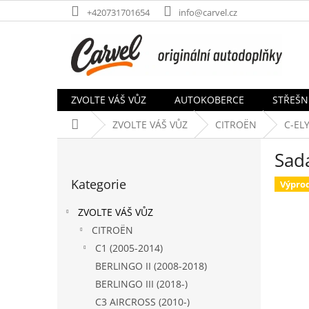
Přejít
+420731701654
info@carvel.cz
na
obsah
ZVOLTE VÁŠ VŮZ
AUTOKOBERCE
STŘEŠN
Domů
ZVOLTE VÁŠ VŮZ
CITROËN
C-ELY
P
Sad
o
Přeskočit
s
Kategorie
kategorie
Výpro
t
r
ZVOLTE VÁŠ VŮZ
a
CITROËN
n
C1 (2005-2014)
n
í
BERLINGO II (2008-2018)
p
BERLINGO III (2018-)
a
C3 AIRCROSS (2010-)