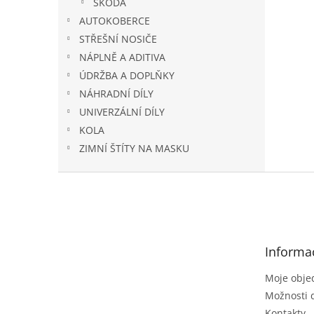
ŠKODA
AUTOKOBERCE
STŘEŠNÍ NOSIČE
NÁPLNĚ A ADITIVA
ÚDRŽBA A DOPLŇKY
NÁHRADNÍ DÍLY
UNIVERZÁLNÍ DÍLY
KOLA
ZIMNÍ ŠTÍTY NA MASKU
Z
á
p
a
t
Informa
í
Moje obje
Možnosti 
Kontakty