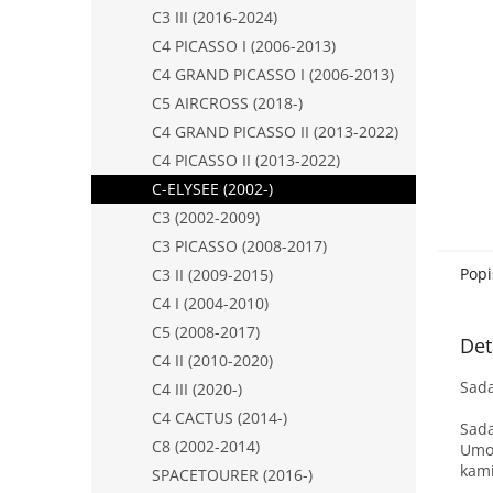
n
C3 III (2016-2024)
e
C4 PICASSO I (2006-2013)
l
C4 GRAND PICASSO I (2006-2013)
C5 AIRCROSS (2018-)
C4 GRAND PICASSO II (2013-2022)
C4 PICASSO II (2013-2022)
C-ELYSEE (2002-)
C3 (2002-2009)
C3 PICASSO (2008-2017)
Popi
C3 II (2009-2015)
C4 I (2004-2010)
C5 (2008-2017)
Det
C4 II (2010-2020)
Sada
C4 III (2020-)
C4 CACTUS (2014-)
Sada
C8 (2002-2014)
Umož
kamí
SPACETOURER (2016-)