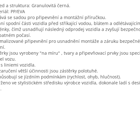
ed a struktura: Granulovitá černá.
riál: PP/EVA
vá se sadou pro připevnění a montážní příručkou.
ní spodní části vozidla před stříkající vodou, blátem a odlétávající
nky, čímž usnadňují následný odprodej vozidla a zvyšují bezpečno
patném počasí.
malizované připevnění pro usnadnění montáže a záruku bezpečn
ní.
ěrky jsou vyrobeny "na míru" , tvary a připevňovací prvky jsou speci
l vozu.
 s liniemi vozidla.
zaručení větší účinnosti jsou zástěrky polotuhé.
působují se jízdním podmínkám (rychlost, ohyb, hlučnost).
ženo ve stylistickém středisku výrobce vozidla, dokonale ladí s de
.