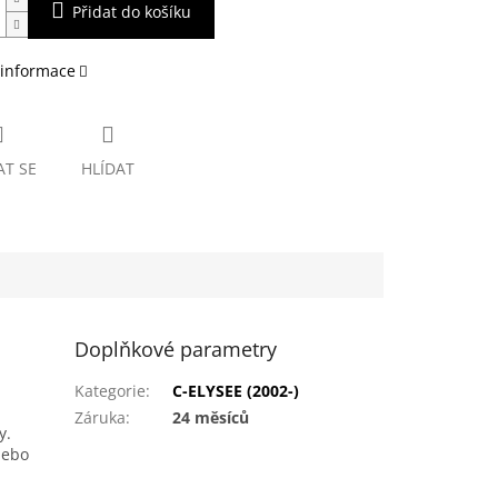
Přidat do košíku
 informace
AT SE
HLÍDAT
Doplňkové parametry
Kategorie
:
C-ELYSEE (2002-)
Záruka
:
24 měsíců
y.
nebo