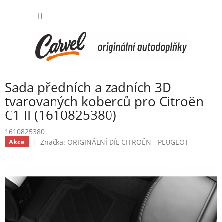
Přejít
NÁKUP
na
obsah
KOŠÍK
Sada předních a zadních 3D
tvarovaných koberců pro Citroën
C1 II (1610825380)
1610825380
Značka:
ORIGINÁLNÍ DÍL CITROËN - PEUGEOT
Akce