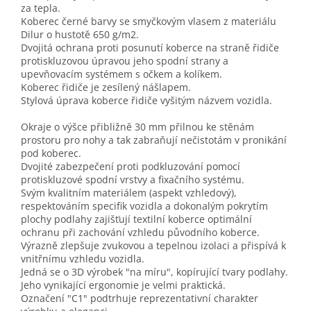
za tepla.
Koberec černé barvy se smyčkovým vlasem z materiálu
Dilur o hustotě 650 g/m2.
Dvojitá ochrana proti posunutí koberce na straně řidiče
protiskluzovou úpravou jeho spodní strany a
upevňovacím systémem s očkem a kolíkem.
Koberec řidiče je zesílený nášlapem.
Stylová úprava koberce řidiče vyšitým názvem vozidla.
Okraje o výšce přibližně 30 mm přilnou ke stěnám
prostoru pro nohy a tak zabraňují nečistotám v pronikání
pod koberec.
Dvojité zabezpečení proti podkluzování pomocí
protiskluzové spodní vrstvy a fixačního systému.
Svým kvalitním materiálem (aspekt vzhledový),
respektováním specifik vozidla a dokonalým pokrytím
plochy podlahy zajišťují textilní koberce optimální
ochranu při zachování vzhledu původního koberce.
Výrazně zlepšuje zvukovou a tepelnou izolaci a přispívá k
vnitřnímu vzhledu vozidla.
Jedná se o 3D výrobek "na míru", kopírující tvary podlahy.
Jeho vynikající ergonomie je velmi praktická.
Označení "C1" podtrhuje reprezentativní charakter