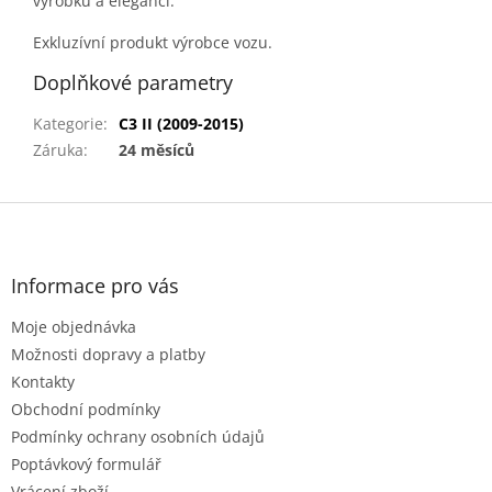
výrobku a eleganci.
Exkluzívní produkt výrobce vozu.
Doplňkové parametry
Kategorie
:
C3 II (2009-2015)
Záruka
:
24 měsíců
Z
á
p
a
Informace pro vás
t
Moje objednávka
í
Možnosti dopravy a platby
Kontakty
Obchodní podmínky
Podmínky ochrany osobních údajů
Poptávkový formulář
Vrácení zboží