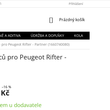
TY
OBCHODNÍ PODMÍNKY
PODMÍNKY OCHRANY OSOBNÍCH Ú
Přihlášení
NÁKUPNÍ
Prázdný košík
KOŠÍK
Ě A ADITIVA
ÚDRŽBA A DOPLŇKY
KOLA
 pro Peugeot Rifter - Partner (1660740080)
ců pro Peugeot Rifter -
–16 %
 Kč
em u dodavatele