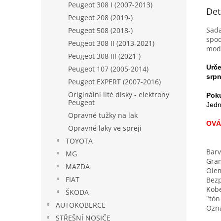
Peugeot 308 I (2007-2013)
Det
Peugeot 208 (2019-)
Sada
Peugeot 508 (2018-)
spod
Peugeot 308 II (2013-2021)
mode
Peugeot 308 III (2021-)
Urč
Peugeot 107 (2005-2014)
srpn
Peugeot EXPERT (2007-2016)
Originální lité disky - elektrony
Poku
Peugeot
Jedn
Opravné tužky na lak
OVÁ
Opravné laky ve spreji
TOYOTA
Barv
MG
Gra
MAZDA
Olem
FIAT
Bezp
Kobe
ŠKODA
"tón
AUTOKOBERCE
Ozna
STŘEŠNÍ NOSIČE