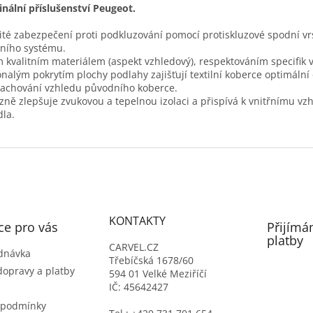
inální příslušenství Peugeot.
ité zabezpečení proti podkluzování pomocí protiskluzové spodní vr
čního systému.
 kvalitním materiálem (aspekt vzhledový), respektováním specifik v
nalým pokrytím plochy podlahy zajišťují textilní koberce optimáln
zachování vzhledu původního koberce.
zně zlepšuje zvukovou a tepelnou izolaci a přispívá k vnitřnímu vz
dla.
KONTAKTY
ce pro vás
Přijímá
platby
CARVEL.CZ
dnávka
Třebíčská 1678/60
dopravy a platby
594 01 Velké Meziříčí
IČ: 45642427
 podmínky