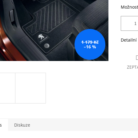
Možnost
Detailní
1 179 Kč
–16 %
ZEPT
s
Diskuze