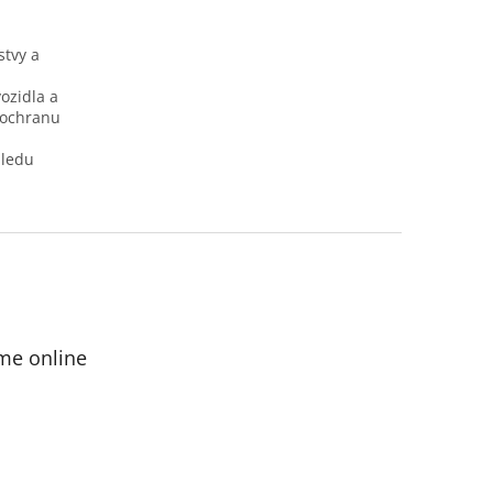
stvy a
ozidla a
í ochranu
hledu
me online