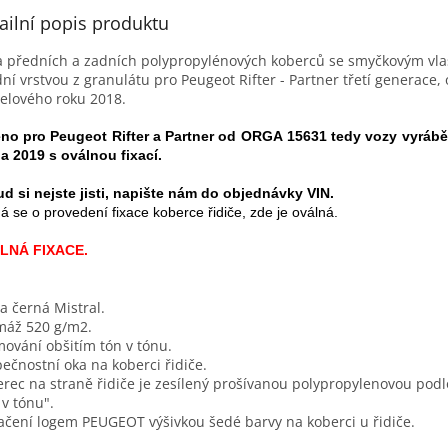
ailní popis produktu
 předních a zadních polypropylénových koberců se smyčkovým vl
ní vrstvou z granulátu pro Peugeot Rifter - Partner třetí generace,
lového roku 2018.
eno pro
Peugeot Rifter a Partner
od ORGA 15631 tedy vozy vyrábě
a 2019 s oválnou fixací.
d si nejste jisti, napište nám do objednávky VIN.
á se o provedení fixace koberce řidiče, zde je oválná.
LNÁ FIXACE.
a černá Mistral.
máž 520 g/m2.
ování obšitím tón v tónu.
ečnostní oka na koberci řidiče.
rec na straně řidiče je zesílený prošívanou polypropylenovou pod
 v tónu".
čení logem PEUGEOT výšivkou šedé barvy na koberci u řidiče.