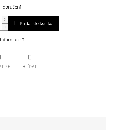
i doručení
Přidat do košíku
 informace
AT SE
HLÍDAT