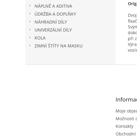
Orig
NÁPLNĚ A ADITIVA
ÚDRŽBA A DOPLŇKY
Dvoj
fixa
NÁHRADNÍ DÍLY
Svým
UNIVERZÁLNÍ DÍLY
doko
KOLA
při 
Výra
ZIMNÍ ŠTÍTY NA MASKU
vozi
Z
á
p
a
t
Informa
í
Moje obje
Možnosti 
Kontakty
Obchodní