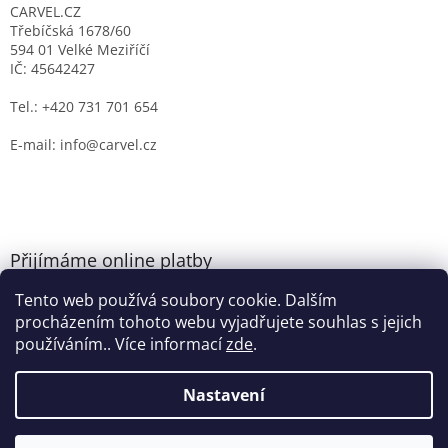
CARVEL.CZ
Třebíčská 1678/60
594 01 Velké Meziříčí
IČ: 45642427
Tel.: +420 731 701 654
E-mail: info@carvel.cz
Přijímáme online platby
Tento web používá soubory cookie. Dalším
procházením tohoto webu vyjadřujete souhlas s jejich
používáním.. Více informací
zde
.
Nastavení
Vytvořil Shoptet