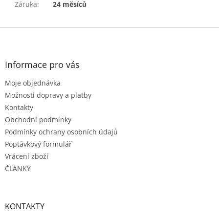
Záruka
:
24 měsíců
Z
á
p
a
Informace pro vás
t
Moje objednávka
í
Možnosti dopravy a platby
Kontakty
Obchodní podmínky
Podmínky ochrany osobních údajů
Poptávkový formulář
Vrácení zboží
ČLÁNKY
KONTAKTY