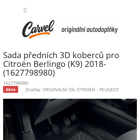
Přejít
NÁKUP
na
obsah
KOŠÍK
Sada předních 3D koberců pro
Citroën Berlingo (K9) 2018-
(1627798980)
1627798980
Značka:
ORIGINÁLNÍ DÍL CITROËN - PEUGEOT
Akce