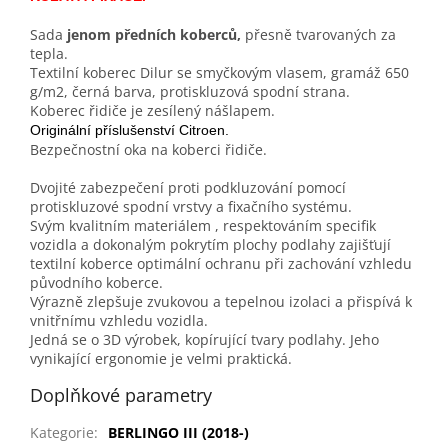
Sada
jenom předních koberců,
přesně tvarovaných za
tepla.
Textilní koberec Dilur se smyčkovým vlasem, gramáž 650
g/m2, černá barva, protiskluzová spodní strana.
Koberec řidiče je zesílený nášlapem.
Originální příslušenství Citroen.
Bezpečnostní oka na koberci řidiče.
Dvojité zabezpečení proti podkluzování pomocí
protiskluzové spodní vrstvy a fixačního systému.
Svým kvalitním materiálem , respektováním specifik
vozidla a dokonalým pokrytím plochy podlahy zajišťují
textilní koberce optimální ochranu při zachování vzhledu
původního koberce.
Výrazně zlepšuje zvukovou a tepelnou izolaci a přispívá k
vnitřnímu vzhledu vozidla.
Jedná se o 3D výrobek, kopírující tvary podlahy. Jeho
vynikající ergonomie je velmi praktická.
Doplňkové parametry
Kategorie
:
BERLINGO III (2018-)