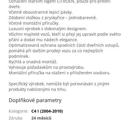
Označení starším logem CITROËN, pouze pro přední
dveře.
Včetně oboustranné lepicí pásky.
Zdobení vložkou z pryskyřice – jednobarevně.
Včetně montážní příručky.
Luxusní výrobek s dokonalým designem.
Všichni majitelé vozů, kteří si přejí jej upravit podle svého
přání a dodat mu nádech elegance.
Optimalizovaná ochrana spodních částí dveřních vstupů,
pomáhá při dalším prodeji vozu za co nejlepších
podmínek.
Rychlá a snadná montáž.
Vyhovuje požadavkům na provovýrobu.
Montážní příručka na stažení v přiloženém souboru.
Specifický výrobek, nemůže být porovnáván s jinými
produkty nabízenými na trhu.
Doplňkové parametry
Kategorie
:
C4 I (2004-2010)
Záruka
:
24 měsíců