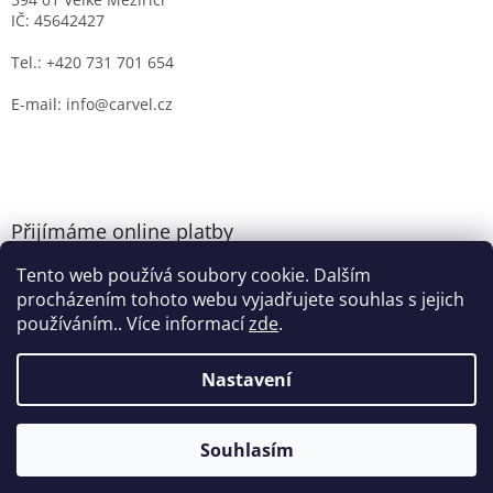
IČ: 45642427
Tel.: +420 731 701 654
E-mail: info@carvel.cz
Přijímáme online platby
Tento web používá soubory cookie. Dalším
procházením tohoto webu vyjadřujete souhlas s jejich
používáním.. Více informací
zde
.
Nastavení
Vytvořil Shoptet
Souhlasím
Copyright 2026
CARVEL.CZ
. Všechna práva vyhrazena.