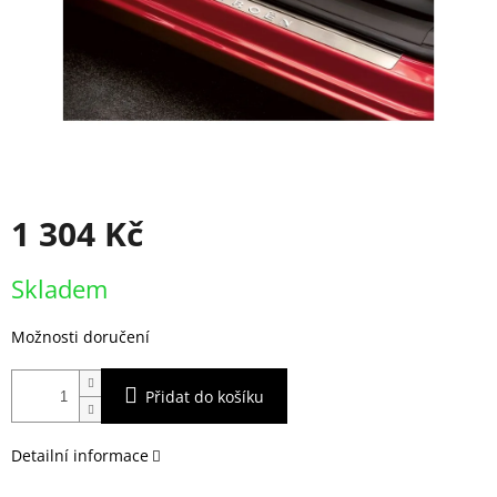
1 304 Kč
Měrná
Skladem
cena:
Možnosti doručení
Přidat do košíku
Detailní informace