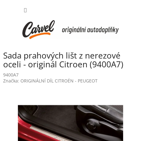
Přejít
NÁKUP
na
obsah
KOŠÍK
Sada prahových lišt z nerezové
oceli - originál Citroen (9400A7)
9400A7
Značka:
ORIGINÁLNÍ DÍL CITROËN - PEUGEOT