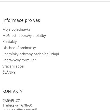
Z
á
p
a
Informace pro vás
t
Moje objednávka
í
Možnosti dopravy a platby
Kontakty
Obchodní podmínky
Podmínky ochrany osobních údajů
Poptávkový formulář
Vrácení zboží
ČLÁNKY
KONTAKTY
CARVEL.CZ
Třebíčská 1678/60
594 01 Velké Meziříčí