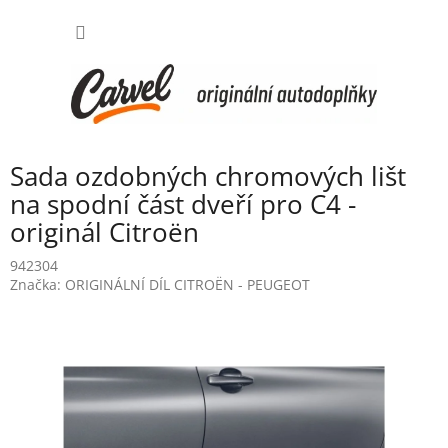
Přejít
NÁKUP
na
obsah
KOŠÍK
Sada ozdobných chromových lišt
na spodní část dveří pro C4 -
originál Citroën
942304
Značka:
ORIGINÁLNÍ DÍL CITROËN - PEUGEOT