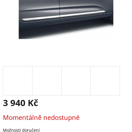
3 940 Kč
Měrná
Momentálně nedostupné
cena:
Možnosti doručení