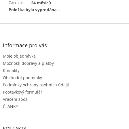
Záruka
:
24 měsíců
Položka byla vyprodána…
Z
á
p
a
Informace pro vás
t
Moje objednávka
í
Možnosti dopravy a platby
Kontakty
Obchodní podmínky
Podmínky ochrany osobních údajů
Poptávkový formulář
Vrácení zboží
ČLÁNKY
KONTAKTY