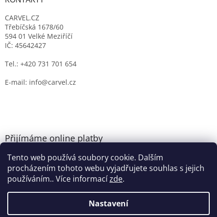
CARVEL.CZ
Třebíčská 1678/60
594 01 Velké Meziříčí
IČ: 45642427
Tel.: +420 731 701 654
E-mail: info@carvel.cz
Přijímáme online platby
Tento web používá soubory cookie. Dalším
procházením tohoto webu vyjadřujete souhlas s jejich
používáním.. Více informací
zde
.
Nastavení
Vytvořil Shoptet