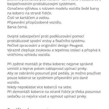
bezpečnostním protiskluzovým systémem.
Označeno výšivkou s názvem modelu vozidla šedé barvy
na koberci na straně řidiče.
Čistí se kartáčem a vodou.
Připevnění přizpůsobené vozidlu.
Barva černá.
Dvojité zabezpečení proti podkluzování pomocí
protiskluzové spodní vrstvy a fixačního systému.
Pečlivé zpracování a originální design Peugeot.
Výrazně zlepšuje zvukovou a tepelnou izolaci a přispívá k
vnitřnímu vzhledu vozidla.
Při zpětné montáži je třeba koberec nejprve správně
umístit a teprve potom zaklapnout upínací prvky.
Aby se zabránilo posunutí pod pedály, je možno používat
pouze koberce se systémem připevnění pro dané
vozidlo.
Nikdy nepokládat více koberců na sebe.
Při demontáži koberce na straně řidiče je třeba posunout
sedačku co nejvíce vzad a vyjmout upínací prvky.