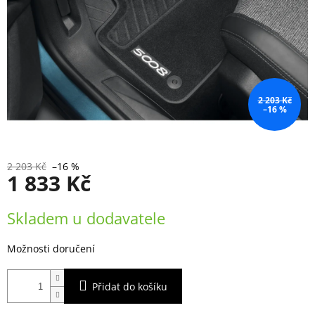
2 203 Kč
–16 %
2 203 Kč
–16 %
1 833 Kč
Měrná
Skladem u dodavatele
cena:
Možnosti doručení
Přidat do košíku