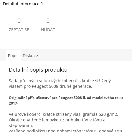
Detailní informace
ZEPTAT SE
HLÍDAT
Popis
Diskuze
Detailní popis produktu
Sada přesných velurových koberců s krátce střižený
vlasem pro Peugeot 5008 druhé generace.
Originální příslušenství pro Peugeot 5008 II. od modelového roku
2017-
Velurové koberc, krátce střižený vlas, gramáž 520 g/m2.
Okraje opatřené lemovkou z nubuku tón v tónu a
štepováním.
Zesíleno podložkou pod nohami "tón v tónu", dodává se s