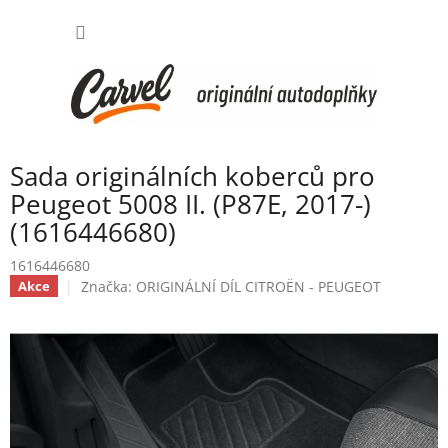
Přejít
NÁKUP
na
obsah
KOŠÍK
Sada originálních koberců pro
Peugeot 5008 II. (P87E, 2017-)
(1616446680)
1616446680
Značka:
ORIGINÁLNÍ DÍL CITROËN - PEUGEOT
Akce