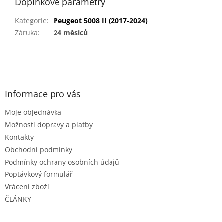
Doplňkové parametry
Kategorie
:
Peugeot 5008 II (2017-2024)
Záruka
:
24 měsíců
Z
á
p
a
Informace pro vás
t
Moje objednávka
í
Možnosti dopravy a platby
Kontakty
Obchodní podmínky
Podmínky ochrany osobních údajů
Poptávkový formulář
Vrácení zboží
ČLÁNKY