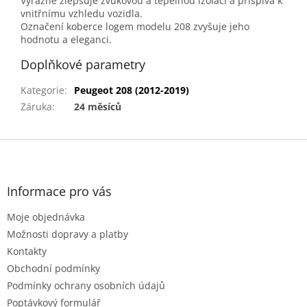
Výrazně zlepšuje zvukovou a tepelnou izolaci a přispívá k
vnitřnímu vzhledu vozidla.
Označení koberce logem modelu 208 zvyšuje jeho
hodnotu a eleganci.
Doplňkové parametry
Kategorie
:
Peugeot 208 (2012-2019)
Záruka
:
24 měsíců
Z
á
p
a
Informace pro vás
t
Moje objednávka
í
Možnosti dopravy a platby
Kontakty
Obchodní podmínky
Podmínky ochrany osobních údajů
Poptávkový formulář