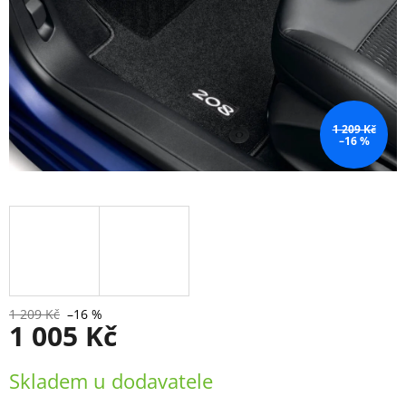
1 209 Kč
–16 %
1 209 Kč
–16 %
1 005 Kč
Měrná
Skladem u dodavatele
cena: