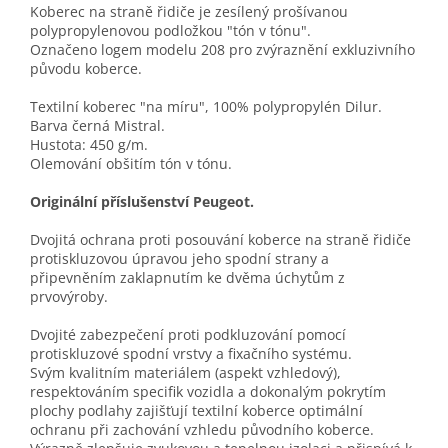
Koberec na straně řidiče je zesílený prošívanou
polypropylenovou podložkou "tón v tónu".
Označeno logem modelu 208 pro zvýraznění exkluzivního
původu koberce.
Textilní koberec "na míru", 100% polypropylén Dilur.
Barva černá Mistral.
Hustota: 450 g/m.
Olemování obšitím tón v tónu.
Originální příslušenství Peugeot.
Dvojitá ochrana proti posouvání koberce na straně řidiče
protiskluzovou úpravou jeho spodní strany a
připevněním zaklapnutím ke dvěma úchytům z
prvovýroby.
Dvojité zabezpečení proti podkluzování pomocí
protiskluzové spodní vrstvy a fixačního systému.
Svým kvalitním materiálem (aspekt vzhledový),
respektováním specifik vozidla a dokonalým pokrytím
plochy podlahy zajišťují textilní koberce optimální
ochranu při zachování vzhledu původního koberce.