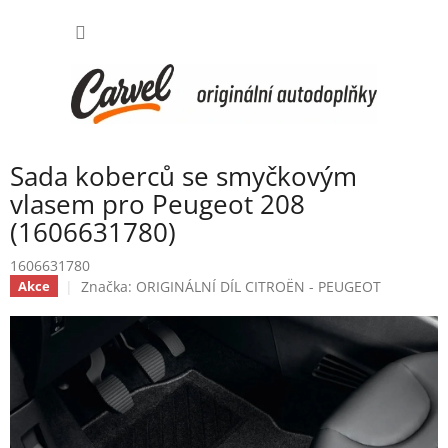
Přejít
NÁKUP
na
obsah
KOŠÍK
Sada koberců se smyčkovým
vlasem pro Peugeot 208
(1606631780)
1606631780
Značka:
ORIGINÁLNÍ DÍL CITROËN - PEUGEOT
Akce