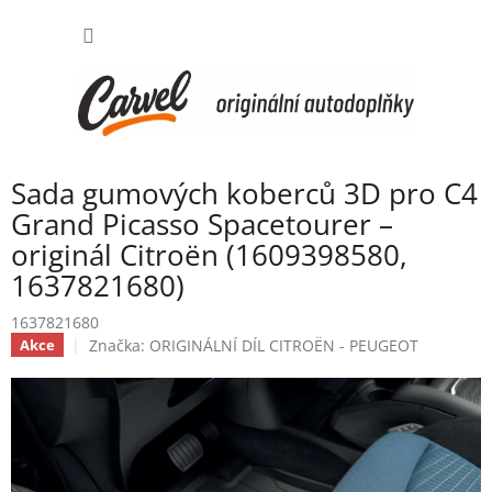
Přejít
NÁKUP
na
obsah
KOŠÍK
Sada gumových koberců 3D pro C4
Grand Picasso Spacetourer –
originál Citroën (1609398580,
1637821680)
1637821680
Značka:
ORIGINÁLNÍ DÍL CITROËN - PEUGEOT
Akce