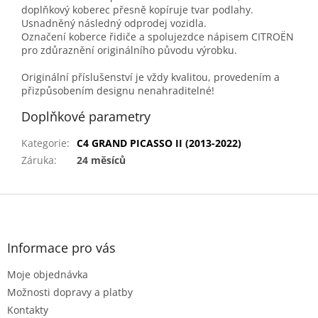
doplňkový koberec přesně kopíruje tvar podlahy.
Usnadněný následný odprodej vozidla.
Označení koberce řidiče a spolujezdce nápisem CITROËN
pro zdůraznění originálního původu výrobku.
Originální příslušenství je vždy kvalitou, provedením a
přizpůsobením designu nenahraditelné!
Doplňkové parametry
Kategorie
:
C4 GRAND PICASSO II (2013-2022)
Záruka
:
24 měsíců
Z
á
p
a
Informace pro vás
t
Moje objednávka
í
Možnosti dopravy a platby
Kontakty