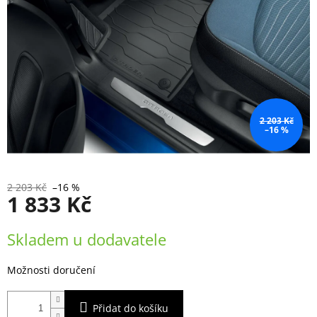
2 203 Kč
–16 %
2 203 Kč
–16 %
1 833 Kč
Měrná
Skladem u dodavatele
cena:
Možnosti doručení
Přidat do košíku