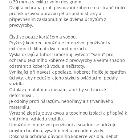
o 30 mm a s exkluzivním designem.
Dvojitá ochrana proti posouvání koberce na straně řidiče
protiskluzovou úpravou jeho spodní strany a
připevněním zaklapnutím ke dvěma úchytům z
prvovýroby.
Čistí se pouze kartáčem a vodou.
Pryžový koberec umožňuje intenzívní používání v
extrémních klimatických podmínkách.
Výška okrajů a tuhost umožňují vytvořit "vanu" pro
ochranu textilního koberce z prvovýroby a velmi snadno
odstranit z koberců vodu a nečistoty.
Vynikající přilnavost k podlaze. Koberec řidiče je opatřen
úchyty, aby nedošlo k jeho styku s ovládacími pedály
vozidla.
Odolává teplotním změnám, aniž by se tvarově
deformoval.
Je odolný proti nárazům, nehořlavý a z trvanlivého
materiálu.
Výrazně zlepšuje zvukovou a tepelnou izolaci a přispívá k
vnitřnímu vzhledu vozidla.
Umožňuje intenzivní používání a snadno se udržuje
umytím houbou, vysátím nebo proudem vody.
Dokonalá ochrana původního koberce vozidla, neboť