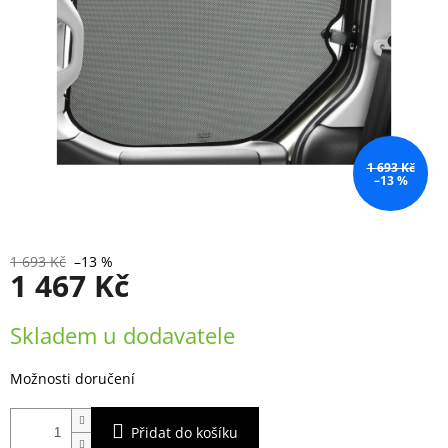
1 693 Kč
–13 %
1 693 Kč
–13 %
1 467 Kč
Měrná
Skladem u dodavatele
cena:
Možnosti doručení
Přidat do košíku