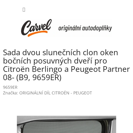
Přejít
NÁKUP
na
obsah
KOŠÍK
Sada dvou slunečních clon oken
bočních posuvných dveří pro
Citroën Berlingo a Peugeot Partner
08- (B9, 9659ER)
9659ER
Značka:
ORIGINÁLNÍ DÍL CITROËN - PEUGEOT