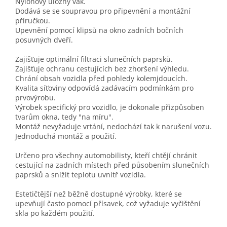
Nylonový úložný vak.
Dodává se se soupravou pro připevnění a montážní
příručkou.
Upevnění pomocí klipsů na okno zadních bočních
posuvných dveří.
Zajišťuje optimální filtraci slunečních paprsků.
Zajišťuje ochranu cestujících bez zhoršení výhledu.
Chrání obsah vozidla před pohledy kolemjdoucích.
Kvalita síťoviny odpovídá zadávacím podmínkám pro
prvovýrobu.
Výrobek specifický pro vozidlo, je dokonale přizpůsoben
tvarům okna, tedy "na míru".
Montáž nevyžaduje vrtání, nedochází tak k narušení vozu.
Jednoduchá montáž a použití.
Určeno pro všechny automobilisty, kteří chtějí chránit
cestující na zadních místech před působením slunečních
paprsků a snížit teplotu uvnitř vozidla.
Estetičtější než běžně dostupné výrobky, které se
upevňují často pomocí přísavek, což vyžaduje vyčištění
skla po každém použití.