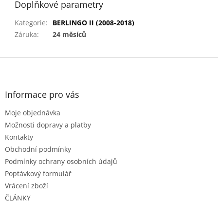
Doplňkové parametry
Kategorie
:
BERLINGO II (2008-2018)
Záruka
:
24 měsíců
Z
á
p
a
Informace pro vás
t
Moje objednávka
í
Možnosti dopravy a platby
Kontakty
Obchodní podmínky
Podmínky ochrany osobních údajů
Poptávkový formulář
Vrácení zboží
ČLÁNKY