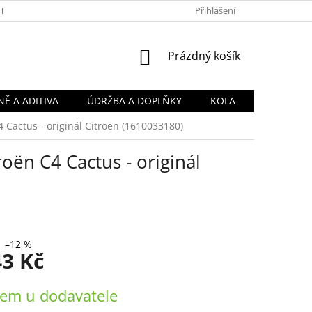
TY
OBCHODNÍ PODMÍNKY
PODMÍNKY OCHRANY OSOBNÍCH Ú
Přihlášení
NÁKUPNÍ
Prázdný košík
KOŠÍK
Ě A ADITIVA
ÚDRŽBA A DOPLŇKY
KOLA
4 Cactus - originál Citroën (1610033180)
roën C4 Cactus - originál
–12 %
43 Kč
em u dodavatele