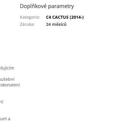
Doplňkové parametry
Kategorie
:
C4 CACTUS (2014-)
Záruka
:
24 měsíců
ťujícím
zkušební
dokonalení
ní
mum a