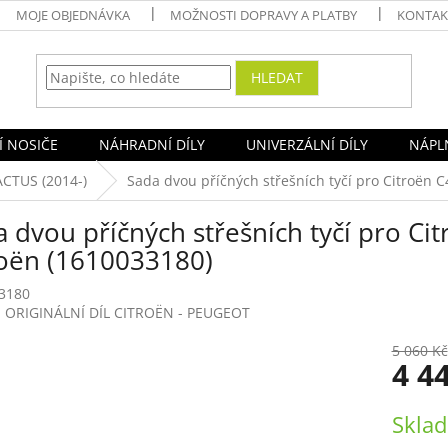
MOJE OBJEDNÁVKA
MOŽNOSTI DOPRAVY A PLATBY
KONTAK
HLEDAT
Í NOSIČE
NÁHRADNÍ DÍLY
UNIVERZÁLNÍ DÍLY
NÁPLN
ACTUS (2014-)
Sada dvou příčných střešních tyčí pro Citroën C
 dvou příčných střešních tyčí pro Cit
roën (1610033180)
3180
:
ORIGINÁLNÍ DÍL CITROËN - PEUGEOT
5 060 Kč
4 4
Měrná
Sklad
cena: