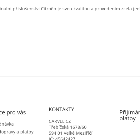
inální příslušenství Citroën je svou kvalitou a provedením zcela je
KONTAKTY
ce pro vás
Přijímá
platby
CARVEL.CZ
dnávka
Třebíčská 1678/60
dopravy a platby
594 01 Velké Meziříčí
IČ: 45642427