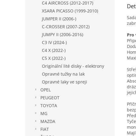
C4 AIRCROSS (2012-2017)
Det
XSARA PICASSO (1999-2010)
Sada
JUMPER II (2006-)
zabr
C-CROSSER (2007-2012)
JUMPY II (2006-2016)
Pro 
Přip
C3 IV (2024-)
Dodá
C4 X (2022-)
Homo
Maxi
C5 X (2022-)
Originální lité disky - elektrony
Stře
Opravné tužky na lak
opti
Abso
Opravné laky ve spreji
dráz
OPEL
jeji
PEUGEOT
Příč
TOYOTA
bezp
MG
Před
Tyče
MAZDA
mont
FIAT
Mají