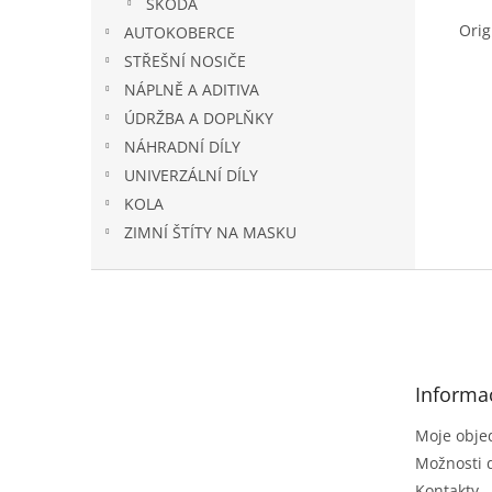
ŠKODA
Orig
AUTOKOBERCE
STŘEŠNÍ NOSIČE
NÁPLNĚ A ADITIVA
ÚDRŽBA A DOPLŇKY
NÁHRADNÍ DÍLY
UNIVERZÁLNÍ DÍLY
KOLA
ZIMNÍ ŠTÍTY NA MASKU
Z
á
p
a
t
Informa
í
Moje obje
Možnosti 
Kontakty