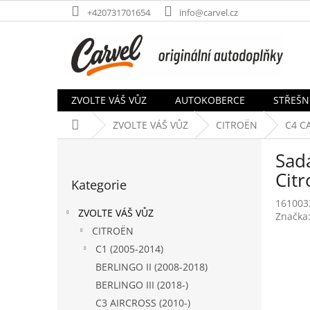
Přejít
+420731701654
info@carvel.cz
na
obsah
ZVOLTE VÁŠ VŮZ
AUTOKOBERCE
STŘEŠN
Domů
ZVOLTE VÁŠ VŮZ
CITROËN
C4 C
P
Sada
o
Přeskočit
s
Cit
Kategorie
kategorie
t
161003
r
ZVOLTE VÁŠ VŮZ
Značka
a
CITROËN
n
C1 (2005-2014)
n
í
BERLINGO II (2008-2018)
p
BERLINGO III (2018-)
a
C3 AIRCROSS (2010-)