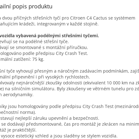
ailní popis produktu
 dvou příčných střešních tyčí pro Citroen C4 Cactus se systémem
aňujícím krádeži, integrovaným v každé stojině.
vozidla vybavená podélnými střešními tyčemi.
evňují se na podélné střešní tyče.
vají se smontované s montážní příručkou.
logováno podle předpisu City Crash Test.
mální zatížení: 75 kg.
šní tyče vyhovují přesným a náročným zadávacím podmínkám, zajiš
mální připevnění i při vysokých rychlostech.
lvovaly nejnáročnější zkoušky odolnosti (ekvivalent 10 000 km na 
e) na silničním simulátoru. Byly zkoušeny ve větrném tunelu pro z
ch aerodynamiky.
níky jsou homologovány podle předpisu City Crash Test (mezinárod
ečnostní norma).
stavují nejlepší záruku upevnění a bezpečnosti.
 se dodávají předsmontované, čas pro montáž je zkrácen na mini
áž je praktičtější.
 vysoce estetický vzhled a jsou sladěny se stylem vozidla.