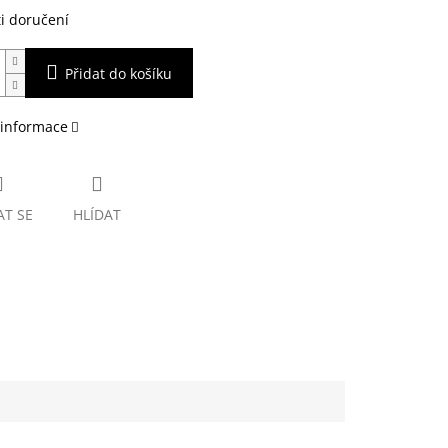
i doručení
Přidat do košíku
 informace
AT SE
HLÍDAT