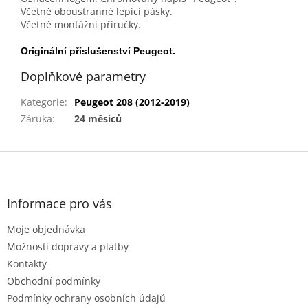
Včetně oboustranné lepicí pásky.
Včetně montážní příručky.
Originální příslušenství Peugeot.
Doplňkové parametry
Kategorie
:
Peugeot 208 (2012-2019)
Záruka
:
24 měsíců
Z
á
p
a
Informace pro vás
t
Moje objednávka
í
Možnosti dopravy a platby
Kontakty
Obchodní podmínky
Podmínky ochrany osobních údajů