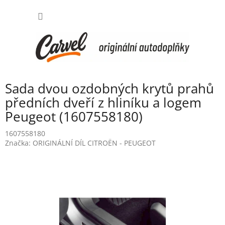
Přejít
NÁKUP
na
obsah
KOŠÍK
Sada dvou ozdobných krytů prahů
předních dveří z hliníku a logem
Peugeot (1607558180)
1607558180
Značka:
ORIGINÁLNÍ DÍL CITROËN - PEUGEOT