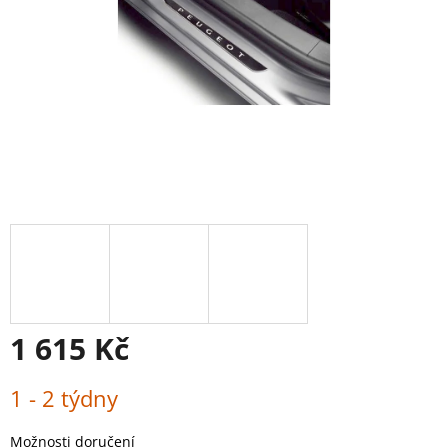
1 615 Kč
Měrná
1 - 2 týdny
cena:
Možnosti doručení