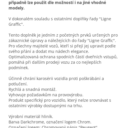
připadně lze použít dle možností i na jiné vhodné
modely.
V dokonalém souladu s ostatními doplňky řady "Ligne
Graffic".
Tento doplněk je jedním z početných prvků určených pro
zákaznické úpravy a náležejících do řady "Ligne Graffic".
Pro všechny majitelé vozů, kteří si přejí jej upravit podle
svého přání a dodat mu nádech elegance.
Optimalizovaná ochrana spodních částí dveřních vstupů,
pomáhá při dalším prodeji vozu za co nejlepších
podmínek.
Účinně chrání karosérii vozidla proti poškrábání a
potlučení.
Rychlá a snadná montáž.
Vyhovuje požadavkům na provovýrobu.
Produkt specifický pro vozidlo, který nelze srovnávat s
ostatními výrobky dostupnými na trhu.
Výrobní materiál hliník.
Barva Darkchrome, označení logem Chrom.
Označení logem: Chromovaný nápis "Peugeot".