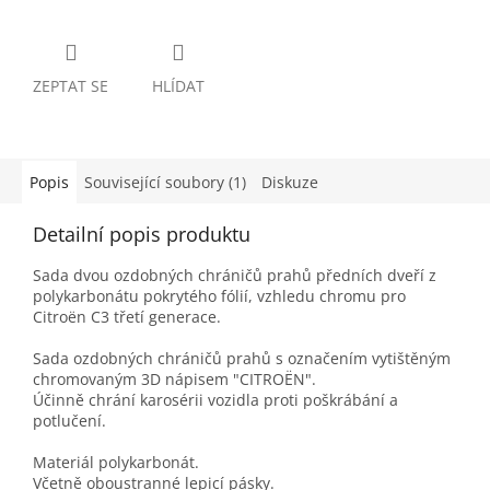
ZEPTAT SE
HLÍDAT
Popis
Související soubory (1)
Diskuze
Detailní popis produktu
Sada dvou ozdobných chráničů prahů předních dveří z
polykarbonátu pokrytého fólií, vzhledu chromu pro
Citroën C3 třetí generace.
Sada ozdobných chráničů prahů s označením vytištěným
chromovaným 3D nápisem "CITROËN".
Účinně chrání karosérii vozidla proti poškrábání a
potlučení.
Materiál polykarbonát.
Včetně oboustranné lepicí pásky.