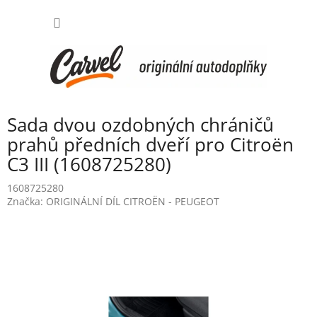
Přejít
NÁKUP
na
obsah
KOŠÍK
Sada dvou ozdobných chráničů
prahů předních dveří pro Citroën
C3 III (1608725280)
1608725280
Značka:
ORIGINÁLNÍ DÍL CITROËN - PEUGEOT