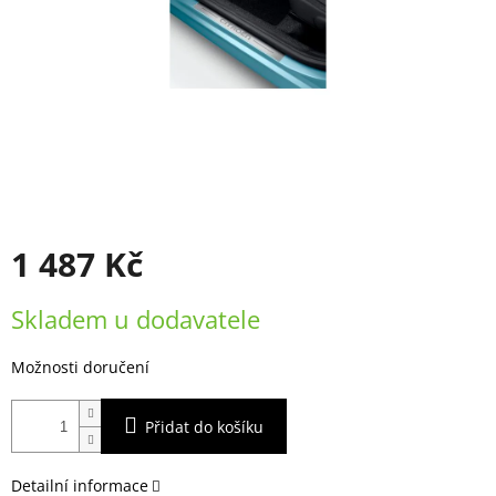
1 487 Kč
Měrná
Skladem u dodavatele
cena:
Možnosti doručení
Přidat do košíku
Detailní informace