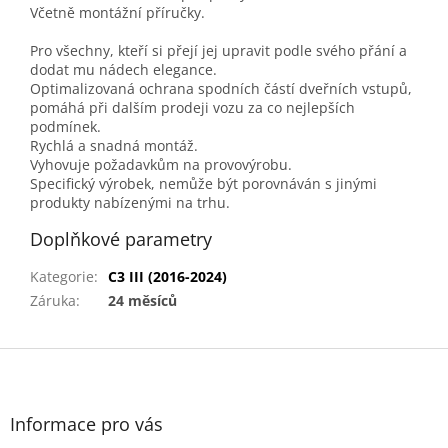
Včetně montážní příručky.
Pro všechny, kteří si přejí jej upravit podle svého přání a
dodat mu nádech elegance.
Optimalizovaná ochrana spodních částí dveřních vstupů,
pomáhá při dalším prodeji vozu za co nejlepších
podmínek.
Rychlá a snadná montáž.
Vyhovuje požadavkům na provovýrobu.
Specifický výrobek, nemůže být porovnáván s jinými
produkty nabízenými na trhu.
Doplňkové parametry
Kategorie
:
C3 III (2016-2024)
Záruka
:
24 měsíců
Z
á
p
a
Informace pro vás
t