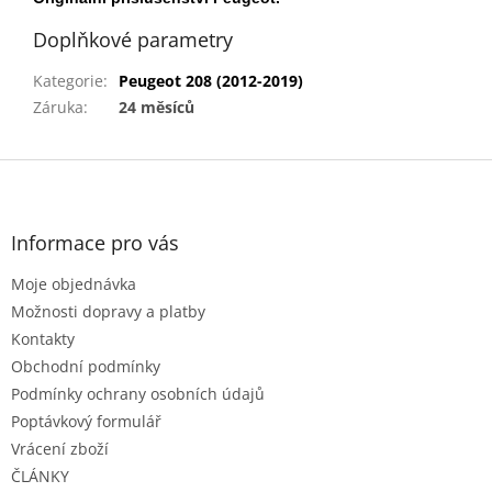
Doplňkové parametry
Kategorie
:
Peugeot 208 (2012-2019)
Záruka
:
24 měsíců
Z
á
p
a
Informace pro vás
t
Moje objednávka
í
Možnosti dopravy a platby
Kontakty
Obchodní podmínky
Podmínky ochrany osobních údajů
Poptávkový formulář
Vrácení zboží
ČLÁNKY