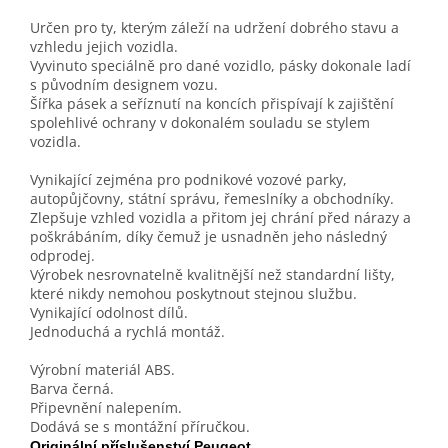
Určen pro ty, kterým záleží na udržení dobrého stavu a
vzhledu jejich vozidla.
Vyvinuto speciálně pro dané vozidlo, pásky dokonale ladí
s původním designem vozu.
Šířka pásek a seříznutí na koncích přispívají k zajištění
spolehlivé ochrany v dokonalém souladu se stylem
vozidla.
Vynikající zejména pro podnikové vozové parky,
autopůjčovny, státní správu, řemeslníky a obchodníky.
Zlepšuje vzhled vozidla a přitom jej chrání před nárazy a
poškrábáním, díky čemuž je usnadněn jeho následný
odprodej.
Výrobek nesrovnatelně kvalitnější než standardní lišty,
které nikdy nemohou poskytnout stejnou službu.
Vynikající odolnost dílů.
Jednoduchá a rychlá montáž.
Výrobní materiál ABS.
Barva černá.
Připevnění nalepením.
Dodává se s montážní příručkou.
Originální příslušenství Peugeot.