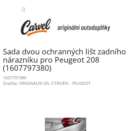
Přejít
NÁKUP
na
obsah
KOŠÍK
Sada dvou ochranných lišt zadního
nárazníku pro Peugeot 208
(1607797380)
1607797380
Značka:
ORIGINÁLNÍ DÍL CITROËN - PEUGEOT