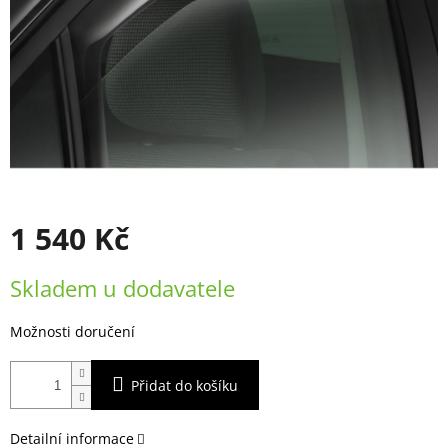
1 540 Kč
Měrná
Skladem u dodavatele
cena:
Možnosti doručení
Přidat do košíku
Detailní informace