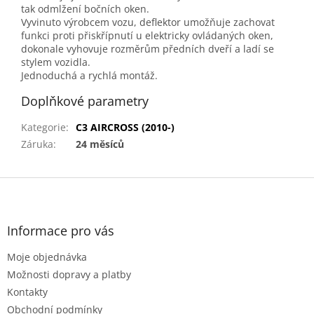
tak odmlžení bočních oken.
Vyvinuto výrobcem vozu, deflektor umožňuje zachovat
funkci proti přiskřípnutí u elektricky ovládaných oken,
dokonale vyhovuje rozměrům předních dveří a ladí se
stylem vozidla.
Jednoduchá a rychlá montáž.
Doplňkové parametry
Kategorie
:
C3 AIRCROSS (2010-)
Záruka
:
24 měsíců
Z
á
p
a
Informace pro vás
t
Moje objednávka
í
Možnosti dopravy a platby
Kontakty
Obchodní podmínky