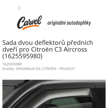
Přejít
NÁKUP
na
obsah
KOŠÍK
Sada dvou deflektorů předních
dveří pro Citroën C3 Aircross
(1625595980)
1625595980
Značka:
ORIGINÁLNÍ DÍL CITROËN - PEUGEOT