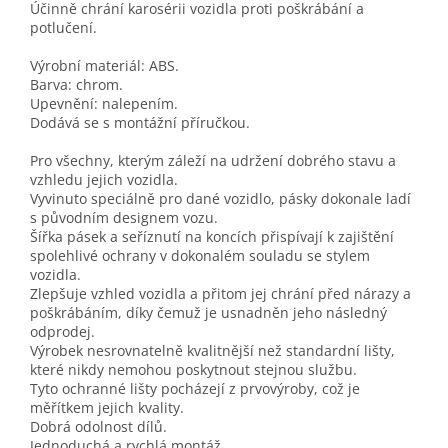
Účinně chrání karosérii vozidla proti poškrábání a
potlučení.
Výrobní materiál: ABS.
Barva: chrom.
Upevnění: nalepením.
Dodává se s montážní příručkou.
Pro všechny, kterým záleží na udržení dobrého stavu a
vzhledu jejich vozidla.
Vyvinuto speciálně pro dané vozidlo, pásky dokonale ladí
s původním designem vozu.
Šířka pásek a seříznutí na koncích přispívají k zajištění
spolehlivé ochrany v dokonalém souladu se stylem
vozidla.
Zlepšuje vzhled vozidla a přitom jej chrání před nárazy a
poškrábáním, díky čemuž je usnadněn jeho následný
odprodej.
Výrobek nesrovnatelně kvalitnější než standardní lišty,
které nikdy nemohou poskytnout stejnou službu.
Tyto ochranné lišty pocházejí z prvovýroby, což je
měřítkem jejich kvality.
Dobrá odolnost dílů.
Jednoduchá a rychlá montáž.