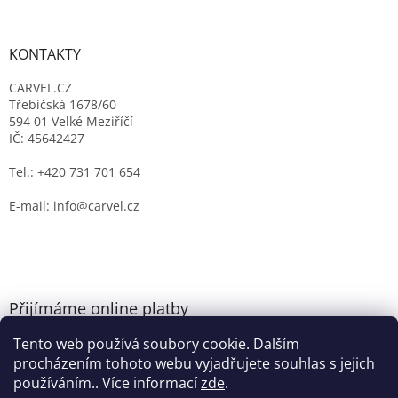
KONTAKTY
CARVEL.CZ
Třebíčská 1678/60
594 01 Velké Meziříčí
IČ: 45642427
Tel.: +420 731 701 654
E-mail: info@carvel.cz
Přijímáme online platby
Tento web používá soubory cookie. Dalším
procházením tohoto webu vyjadřujete souhlas s jejich
používáním.. Více informací
zde
.