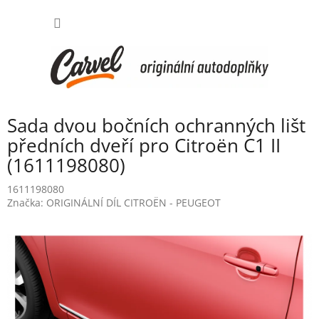
Přejít
NÁKUP
na
obsah
KOŠÍK
Sada dvou bočních ochranných lišt
předních dveří pro Citroën C1 II
(1611198080)
1611198080
Značka:
ORIGINÁLNÍ DÍL CITROËN - PEUGEOT