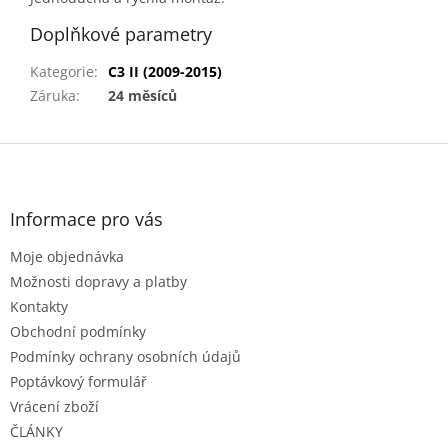
Doplňkové parametry
Kategorie
:
C3 II (2009-2015)
Záruka
:
24 měsíců
Z
á
p
a
Informace pro vás
t
Moje objednávka
í
Možnosti dopravy a platby
Kontakty
Obchodní podmínky
Podmínky ochrany osobních údajů
Poptávkový formulář
Vrácení zboží
ČLÁNKY